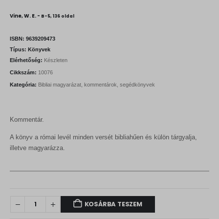
r
u
i
r
Vine, W. E. -
B-5, 136 oldal
g
r
i
e
n
n
ISBN:
9639209473
a
t
Típus:
Könyvek
l
p
Elérhetőség:
Készleten
p
r
r
i
Cikkszám:
10076
i
c
Kategória:
Bibliai magyarázat, kommentárok, segédkönyvek
c
e
e
i
w
s
a
:
s
1
Kommentár.
:
0
1
8
A könyv a római levél minden versét bibliahűen és külön tárgyalja,
2
0
illetve magyarázza.
0
0
F
t
F
.
t
.
KOSÁRBA TESZEM