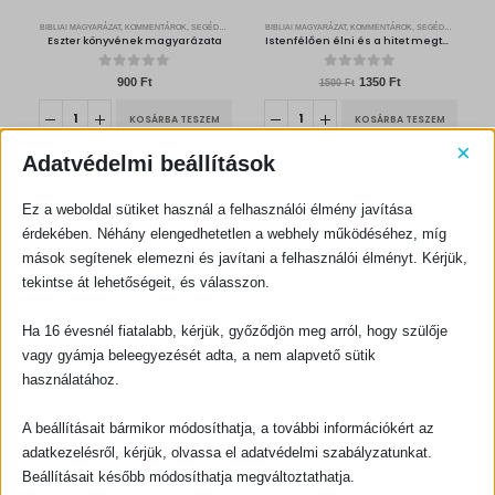
5
0
0
BIBLIAI MAGYARÁZAT, KOMMENTÁROK, SEGÉDKÖNYVEK
BIBLIAI MAGYARÁZAT, KOMMENTÁROK, SEGÉDKÖNYVEK
0
F
Eszter könyvének magyarázata
Istenfélően élni és a hitet megtartani
t
F
.
t
.
0
out of 5
0
out of 5
O
C
900
Ft
1350
Ft
1500
Ft
r
u
i
r
g
r
KOSÁRBA TESZEM
KOSÁRBA TESZEM
i
e
n
n
×
a
t
Adatvédelmi beállítások
l
p
p
r
r
i
i
c
c
e
Ez a weboldal sütiket használ a felhasználói élmény javítása
e
i
w
s
érdekében. Néhány elengedhetetlen a webhely működéséhez, míg
a
:
s
1
mások segítenek elemezni és javítani a felhasználói élményt. Kérjük,
:
3
1
5
5
0
tekintse át lehetőségeit, és válasszon.
0
BIBLIAI MAGYARÁZAT, KOMMENTÁROK, SEGÉDKÖNYVEK
BIBLIAI MAGYARÁZAT, KOMMENTÁROK, SEGÉDKÖNYVEK
0
F
Ezékiel próféta
“…építsük meg Jeruzsálem kőfalát…”
t
F
.
Ha 16 évesnél fiatalabb, kérjük, győződjön meg arról, hogy szülője
t
.
0
out of 5
0
out of 5
vagy gyámja beleegyezését adta, a nem alapvető sütik
600
Ft
500
Ft
használatához.
KOSÁRBA TESZEM
KOSÁRBA TESZEM
A beállításait bármikor módosíthatja, a további információkért az
adatkezelésről, kérjük, olvassa el adatvédelmi szabályzatunkat.
-10%
Beállításait később módosíthatja megváltoztathatja.