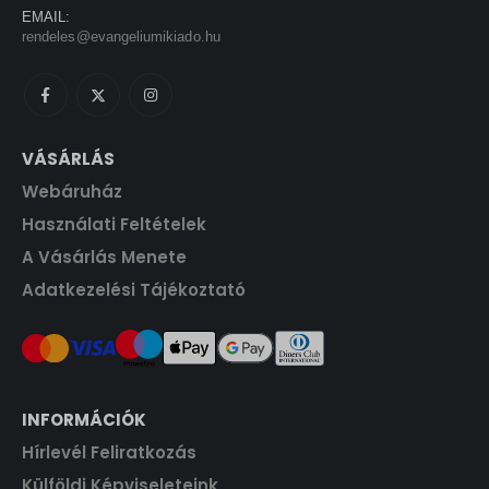
0
F
:
3
EMAIL:
e
i
t
rendeles@evangeliumikiado.hu
1
5
w
s
F
.
5
0
a
:
t
0
s
3
.
0
F
:
1
t
3
5
VÁSÁRLÁS
F
.
5
0
t
Webáruház
0
.
0
F
Használati Feltételek
t
A Vásárlás Menete
F
.
Adatkezelési Tájékoztató
t
.
INFORMÁCIÓK
Hírlevél Feliratkozás
Külföldi Képviseleteink