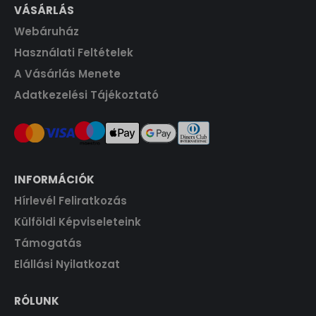
VÁSÁRLÁS
F
.
5
0
t
Webáruház
0
.
0
F
Használati Feltételek
t
A Vásárlás Menete
F
.
t
Adatkezelési Tájékoztató
.
INFORMÁCIÓK
Hírlevél Feliratkozás
Külföldi Képviseleteink
Támogatás
Elállási Nyilatkozat
RÓLUNK