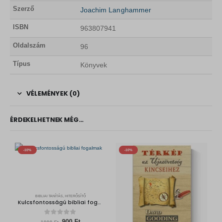
Szerző
Joachim Langhammer
ISBN
963807941
Oldalszám
96
Típus
Könyvek
VÉLEMÉNYEK (0)
ÉRDEKELHETNEK MÉG…
-10%
-10%
BIBLIAI TANÍTÁS, HITERŐSÍTŐ
Kulcsfontosságú bibliai fogalmak
0
out of 5
O
C
900
Ft