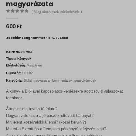
magyarázata
( Még nincsenek értékelések. )
0
out of 5
600
Ft
Joachim Langhammer -
B-5, 96 oldal
ISBN:
963807941
Típus:
Könyvek
Elérhetőség:
Készleten
Cikkszám:
10082
Kategória:
Bibliai magyarázat, kommentárok, segédkönyvek
A könyv a Bibliával kapcsolatos kérdésekre adott rövid válaszokat
tartalmaz.
Átmehet-e a teve a tű fokán?
Hogyan vitte haza a jó pásztor eltévedt bárányát?
Mit jelent közelvalókká lenni? (közel kerülni?)
Mit ért a Szentírás a “templom párkánya” kifejezés alatt?
Az ószövetségi menedékvárosok szellemi jelentősége