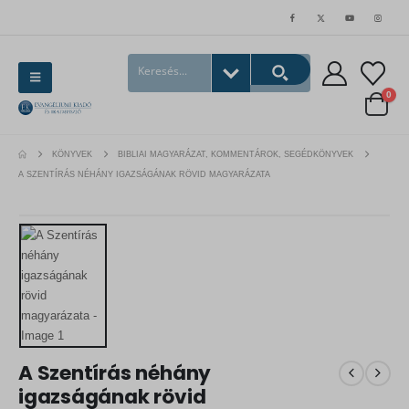
0
KÖNYVEK
BIBLIAI MAGYARÁZAT, KOMMENTÁROK, SEGÉDKÖNYVEK
A SZENTÍRÁS NÉHÁNY IGAZSÁGÁNAK RÖVID MAGYARÁZATA
A Szentírás néhány
igazságának rövid