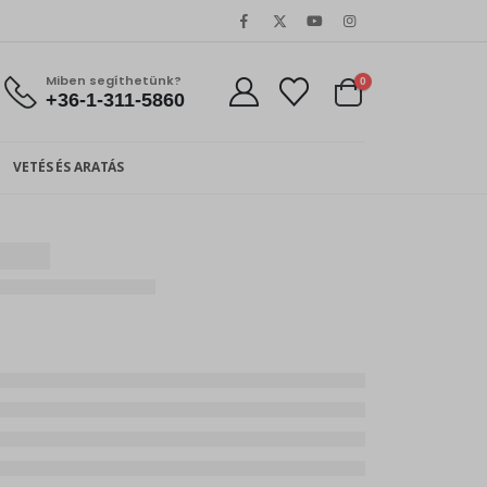
Miben segíthetünk?
0
+36-1-311-5860
VETÉS ÉS ARATÁS