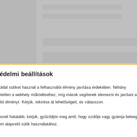
édelmi beállítások
ldal sütiket használ a felhasználói élmény javítása érdekében. Néhány
tetlen a webhely működéséhez, míg mások segítenek elemezni és javítani a
lói élményt. Kérjük, tekintse át lehetőségeit, és válasszon.
snél fiatalabb, kérjük, győződjön meg arról, hogy szülője vagy gyámja belee
em alapvető sütik használatához.