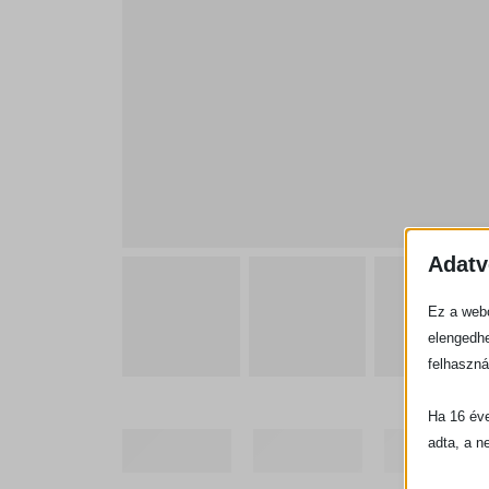
Adatv
Ez a webo
elengedhe
felhaszná
Ha 16 éve
adta, a n