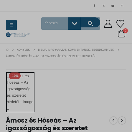
0
KÖNYVEK
BIBLIAI MAGYARÁZAT, KOMMENTÁROK, SEGÉDKÖNYVEK
ÁMOSZ ÉS HÓSEÁS – AZ IGAZSÁGOSSÁG ÉS SZERETET HIRDETŐI
-10%
Ámosz és Hóseás – Az
igazságosság és szeretet