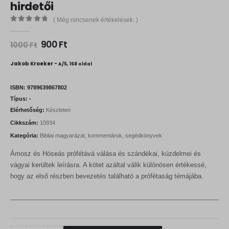
hirdetői
( Még nincsenek értékelések. )
0
out of 5
O
C
900
Ft
1000
Ft
r
u
i
r
Jakob Kroeker -
A/5, 168 oldal
g
r
i
e
n
n
ISBN:
9789639867802
a
t
Típus:
-
l
p
Elérhetőség:
Készleten
p
r
r
i
Cikkszám:
10934
i
c
Kategória:
Bibliai magyarázat, kommentárok, segédkönyvek
c
e
e
i
Ámosz és Hóseás prófétává válása és szándékai, küzdelmei és
w
s
a
:
vágyai kerültek leírásra. A kötet azáltal válik különösen értékessé,
s
9
hogy az első részben bevezetés található a prófétaság témájába.
:
0
1
0
0
0
F
0
t
.