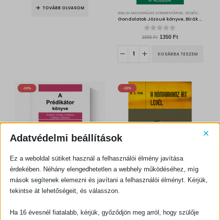
TOVÁBB OLVASOM
BIBLIAI MAGYARÁZAT, KOMMENTÁROK, SEGÉDKÖNYVEK
Gondolatok Józsué könyve, Bírák könyve és Rúth könyve alapján – bibliamagyarázat
0
out of 5
O
C
1350
Ft
1500
Ft
r
u
i
r
g
r
KOSÁRBA TESZEM
i
e
n
n
a
t
l
p
p
r
r
i
i
c
-10%
-10%
c
e
e
i
w
s
a
:
s
1
:
3
1
5
5
0
0
×
0
F
Adatvédelmi beállítások
t
F
.
t
.
Ez a weboldal sütiket használ a felhasználói élmény javítása
érdekében. Néhány elengedhetetlen a webhely működéséhez, míg
mások segítenek elemezni és javítani a felhasználói élményt. Kérjük,
BIBLIAI MAGYARÁZAT, KOMMENTÁROK, SEGÉDKÖNYVEK
BIBLIAI MAGYARÁZAT, KOMMENTÁROK, SEGÉDKÖNYVEK
A Prédikátor könyve
A Rómaiakhoz írt levél
tekintse át lehetőségeit, és válasszon.
0
out of 5
0
out of 5
O
C
O
C
1080
Ft
1080
Ft
1200
Ft
1200
Ft
r
u
r
u
Ha 16 évesnél fiatalabb, kérjük, győződjön meg arról, hogy szülője
i
r
i
r
g
r
g
r