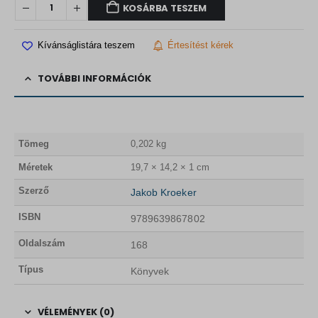
F
KOSÁRBA TESZEM
t
.
Kívánságlistára teszem
Értesítést kérek
TOVÁBBI INFORMÁCIÓK
Tömeg
0,202 kg
Méretek
19,7 × 14,2 × 1 cm
Szerző
Jakob Kroeker
ISBN
9789639867802
Oldalszám
168
Típus
Könyvek
VÉLEMÉNYEK (0)