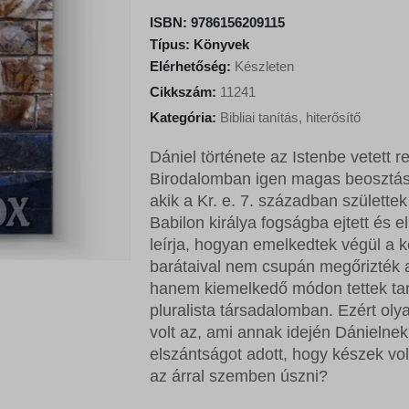
i
e
ISBN:
9786156209115
n
n
Típus:
Könyvek
a
t
Elérhetőség:
Készleten
l
p
Cikkszám:
11241
p
r
Kategória:
Bibliai tanítás, hiterősítő
r
i
i
c
Dániel története az Istenbe vetett re
c
e
Birodalomban igen magas beosztásba
e
i
akik a Kr. e. 7. században születt
w
s
Babilon királya fogságba ejtett és e
a
:
leírja, hogyan emelkedtek végül a k
s
3
barátaival nem csupán megőrizték a
:
4
hanem kiemelkedő módon tettek tan
3
2
pluralista társadalomban. Ezért olya
8
0
volt az, ami annak idején Dánielne
0
elszántságot adott, hogy készek vol
0
F
az árral szemben úszni?
t