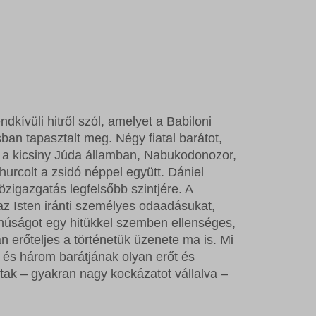
ndkívüli hitről szól, amelyet a Babiloni
n tapasztalt meg. Négy fiatal barátot,
ek a kicsiny Júda államban, Nabukodonozor,
lhurcolt a zsidó néppel együtt. Dániel
özigazgatás legfelsőbb szintjére. A
z Isten iránti személyes odaadásukat,
úságot egy hitükkel szemben ellenséges,
n erőteljes a történetük üzenete ma is. Mi
k és három barátjának olyan erőt és
tak – gyakran nagy kockázatot vállalva –