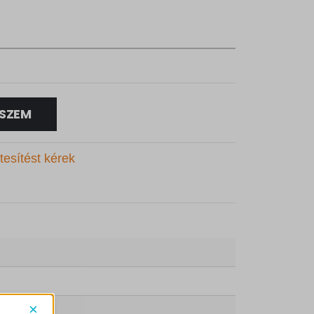
SZEM
tesítést kérek
×