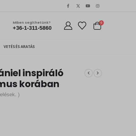
Miben segíthetünk?
0
+36-1-311-5860
VETÉS ÉS ARATÁS
niel inspiráló
izmus korában
elések. )