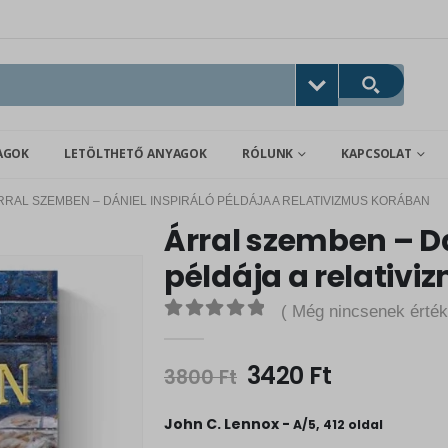
AGOK
LETÖLTHETŐ ANYAGOK
RÓLUNK
KAPCSOLAT
RRAL SZEMBEN – DÁNIEL INSPIRÁLÓ PÉLDÁJA A RELATIVIZMUS KORÁBAN
Árral szemben – Dá
példája a relativ
( Még nincsenek érték
0
out of 5
O
C
3420
Ft
3800
Ft
r
u
i
r
John C. Lennox -
A/5, 412 oldal
g
r