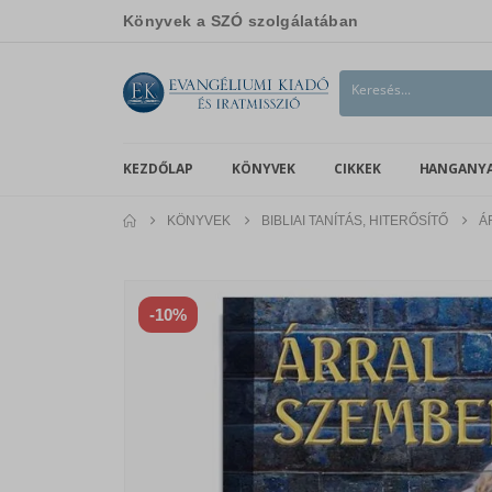
Könyvek a SZÓ szolgálatában
KEZDŐLAP
KÖNYVEK
CIKKEK
HANGANY
KÖNYVEK
BIBLIAI TANÍTÁS, HITERŐSÍTŐ
Á
-10%