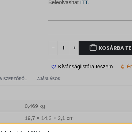
F
.
Beleolvashat
ITT.
t
.
KOSÁRBA TE
Kívánságlistára teszem
Ér
A SZERZŐRŐL
AJÁNLÁSOK
0,469 kg
19,7 × 14,2 × 2,1 cm
9786156209115