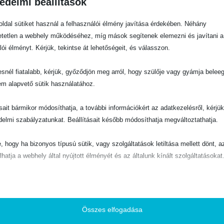
édelmi beállítások
John C. Lennox
ldal sütiket használ a felhasználói élmény javítása érdekében. Néhány
tetlen a webhely működéséhez, míg mások segítenek elemezni és javítani a
Könyvek
lói élményt. Kérjük, tekintse át lehetőségeit, és válasszon.
412
snél fiatalabb, kérjük, győződjön meg arról, hogy szülője vagy gyámja belee
em alapvető sütik használatához.
ásait bármikor módosíthatja, a további információkért az adatkezelésről, kérjü
delmi szabályzatunkat. Beállításait később módosíthatja megváltoztathatja.
-10%
-10%
-
e, hogy ha bizonyos típusú sütik, vagy szolgáltatások letiltása mellett dönt, a
lhatja a webhely által nyújtott élményét és az általunk kínált szolgáltatásokat
SÍTŐ
BIBLIAI TANÍTÁS, HITERŐSÍTŐ
BIBLIAI TANÍTÁS, HITERŐSÍTŐ
ető
Determinált hit? – Isten szuverenitása, szabadság, hit, emberi felelősség
József – A szeretet, gyűlölet, rabszolgaság, hatalom és megbocsátás története
pvető sütik és szolgáltatások biztosítják az oldal megfelelő működéséhez. E
és szolgáltatások a GDPR szerint nem igénylik a felhasználó hozzájárulását.
0
out of 5
Összes elfogadása
O
C
2340
Ft
0
out of 5
2600
Ft
O
C
1530
Ft
1700
Ft
r
u
Részletek megjelenítése
r
u