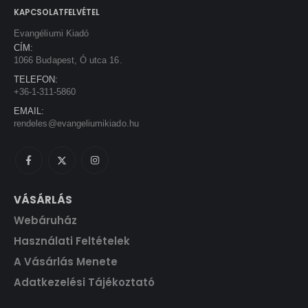
t
w
s
KAPCSOLATFELVÉTEL
.
a
:
Evangéliumi Kiadó
s
1
CÍM:
:
3
1066 Budapest, Ó utca 16.
1
5
TELEFON:
5
0
+36-1-311-5860
0
EMAIL:
0
F
rendeles@evangeliumikiado.hu
t
F
.
t
.
VÁSÁRLÁS
Webáruház
Használati Feltételek
A Vásárlás Menete
Adatkezelési Tájékoztató