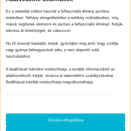
t
t
.
.
0
out of 5
0
out of 5
150
Ft
800
Ft
Ez a weboldal sütiket használ a felhasználói élmény javítása
érdekében. Néhány elengedhetetlen a webhely működéséhez, míg
TOVÁBB OLVASOM
TOVÁBB OLVASOM
mások segítenek elemezni és javítani a felhasználói élményt. Kérjük,
tekintse át lehetőségeit, és válasszon.
Ha 16 évesnél fiatalabb, kérjük, győződjön meg arról, hogy szülője
vagy gyámja beleegyezését adta, a nem alapvető sütik
használatához.
GYERMEK - IFJÚSÁGI
GYERMEK - IFJÚSÁGI
Egy kis szív története
A hajósgazda fia
A beállításait bármikor módosíthatja, a további információkért az
adatkezelésről, kérjük, olvassa el adatvédelmi szabályzatunkat.
0
out of 5
0
out of 5
700
Ft
800
Ft
Beállításait később módosíthatja megváltoztathatja.
KOSÁRBA TESZEM
KOSÁRBA TESZEM
Ne feledje, hogy ha bizonyos típusú sütik, vagy szolgáltatások
letiltása mellett dönt, az befolyásolhatja a webhely által nyújtott
élményét és az általunk kínált szolgáltatásokat.
Összes elfogadása
Alapvető
Az alapvető sütik és szolgáltatások biztosítják az oldal megfelelő