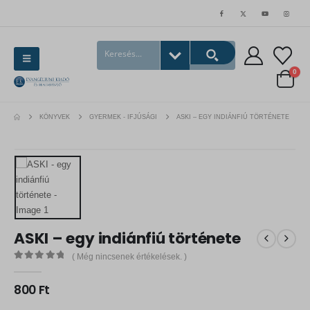
0
KÖNYVEK
GYERMEK - IFJÚSÁGI
ASKI – EGY INDIÁNFIÚ TÖRTÉNETE
ASKI – egy indiánfiú története
( Még nincsenek értékelések. )
0
out of 5
800
Ft