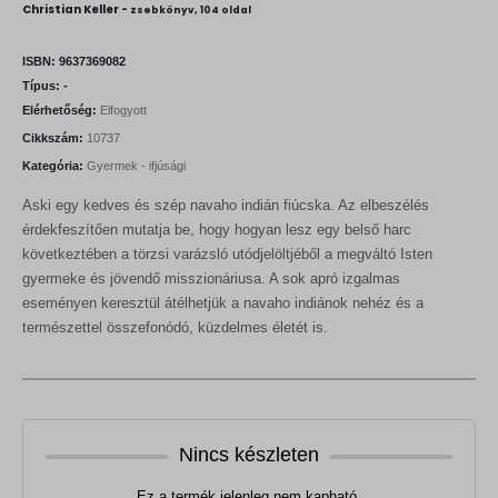
Christian Keller -
zsebkönyv, 104 oldal
ISBN:
9637369082
Típus:
-
Elérhetőség:
Elfogyott
Cikkszám:
10737
Kategória:
Gyermek - ifjúsági
Aski egy kedves és szép navaho indián fiúcska. Az elbeszélés
érdekfeszítően mutatja be, hogy hogyan lesz egy belső harc
következtében a törzsi varázsló utódjelöltjéből a megváltó Isten
gyermeke és jövendő misszionáriusa. A sok apró izgalmas
eseményen keresztül átélhetjük a navaho indiánok nehéz és a
természettel összefonódó, küzdelmes életét is.
Nincs készleten
Ez a termék jelenleg nem kapható.