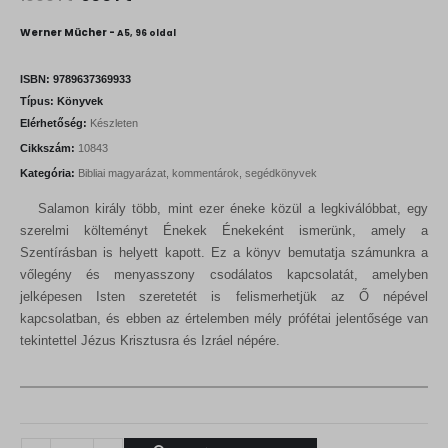
r
u
i
r
Werner Mücher -
A5, 96 oldal
g
r
i
e
n
n
ISBN:
9789637369933
a
t
Típus:
Könyvek
l
p
Elérhetőség:
Készleten
p
r
r
i
Cikkszám:
10843
i
c
Kategória:
Bibliai magyarázat, kommentárok, segédkönyvek
c
e
e
i
Salamon király több, mint ezer éneke közül a legkiválóbbat, egy
w
s
a
:
szerelmi költeményt Énekek Énekeként ismerünk, amely a
s
9
Szentírásban is helyett kapott. Ez a könyv bemutatja számunkra a
:
0
vőlegény és menyasszony csodálatos kapcsolatát, amelyben
1
0
0
jelképesen Isten szeretetét is felismerhetjük az Ő népével
0
F
kapcsolatban, és ebben az értelemben mély prófétai jelentősége van
0
t
tekintettel Jézus Krisztusra és Izráel népére.
.
F
t
.