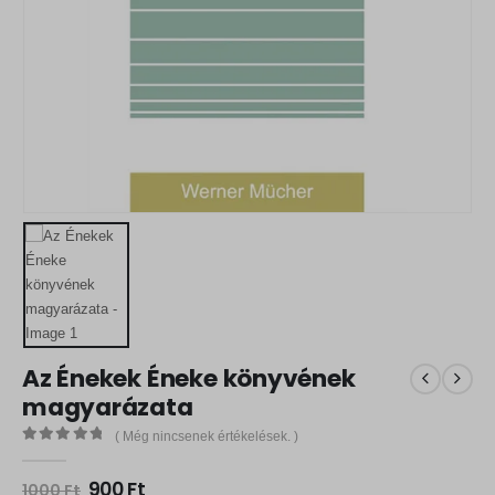
Az Énekek Éneke könyvének
magyarázata
( Még nincsenek értékelések. )
0
out of 5
O
C
900
Ft
1000
Ft