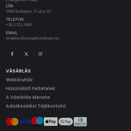
s
1
CÍM:
:
3
1066 Budapest, Ó utca 16.
1
5
TELEFON:
5
0
+36-1-311-5860
0
EMAIL:
0
F
rendeles@evangeliumikiado.hu
t
F
.
t
.
VÁSÁRLÁS
Webáruház
Használati Feltételek
A Vásárlás Menete
Adatkezelési Tájékoztató