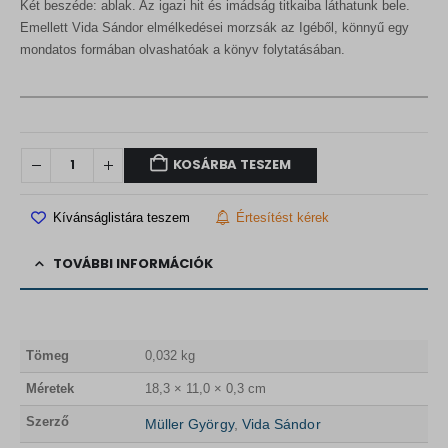
Két beszéde: ablak. Az igazi hit és imádság titkaiba láthatunk bele.
Emellett Vida Sándor elmélkedései morzsák az Igéből, könnyű egy
mondatos formában olvashatóak a könyv folytatásában.
KOSÁRBA TESZEM
Kívánságlistára teszem
Értesítést kérek
TOVÁBBI INFORMÁCIÓK
Tömeg
0,032 kg
Méretek
18,3 × 11,0 × 0,3 cm
Szerző
Müller György
,
Vida Sándor