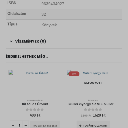
ISBN
9639434027
Oldalszám
32
Típus
Könyvek
VÉLEMÉNYEK (0)
ÉRDEKELHETNEK MÉG…
-10%
ELFOGYOTT
EVANGELIZÁCIÓ
ÉLETRAJZ
Bízzál az Úrban!
Müller György élete + Müller György naplójából + Az igazi hit és imádság
0
out of 5
0
out of 5
O
C
400
Ft
1620
Ft
1800
Ft
r
u
i
r
KOSÁRBA TESZEM
TOVÁBB OLVASOM
g
r