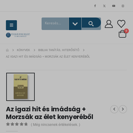
0
KÖNYVEK
BIBLIAI TANÍTÁS, HITERŐSÍTŐ
AZ IGAZI HIT ÉS IMÁDSÁG + MORZSÁK AZ ÉLET KENYERÉBŐL
Az igazi hit és imádság +
Morzsák az élet kenyeréből
( Még nincsenek értékelések. )
0
out of 5