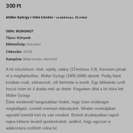
300
Ft
Müller György + Vida Sándor -
zsebkönyv, 32 oldal
ISBN:
9639434027
Típus:
Könyvek
Elérhetőség:
Készleten
Cikkszám:
10159
Kategória:
Bibliai tanítás, hiterősítő
A hit misztérium: titok, rejtély, talány (1Timóteus 3,9). Kevesen jutnak
el a megfejtéséhez. Müller György (1805-1898) eljutott. Pedig fiatal
korában csalt, sikkasztott, sőt börtönbe is került. Egy bibliaórán szólt
hozzá Isten és ő átadta neki az életét. Kegyelem által a hit hőse lett
Müller György.
Élete mindennél hangosabban hirdeti, hogy Isten imádságot
meghallgató, szerető mennyei édesatyánk. Minden munkájában
egyedül Istentől kért és várt mindent. Bristoli árvaházaiban napról
napra kétezer árváról gondoskodott, anélkül, hogy egyszer is
adakozásra szólított volna fel.