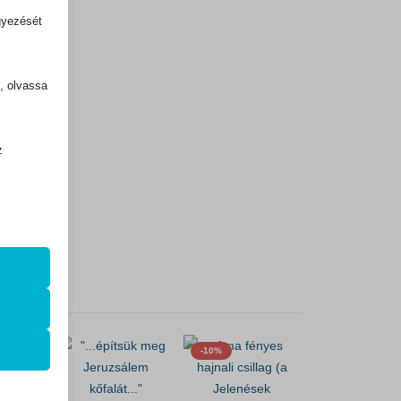
gyezését
k, olvassa
z
.
zek a
k
-10%
atba