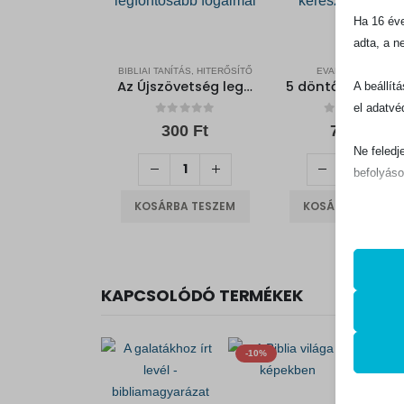
Ha 16 éve
adta, a n
BIBLIAI TANÍTÁS, HITERŐSÍTŐ
EVANGELIZÁCIÓ
Az Újszövetség legfontosabb fogalmai
A beállít
el adatvé
0
out of 5
0
out of 5
300
Ft
700
Ft
Ne feledj
befolyáso
KOSÁRBA TESZEM
KOSÁRBA TESZEM
Alapv
Az ala
sütik 
KAPCSOLÓDÓ TERMÉKEK
Statis
mhcook
A stat
-10%
-10%
lehető
PHPSE
látoga
store_n