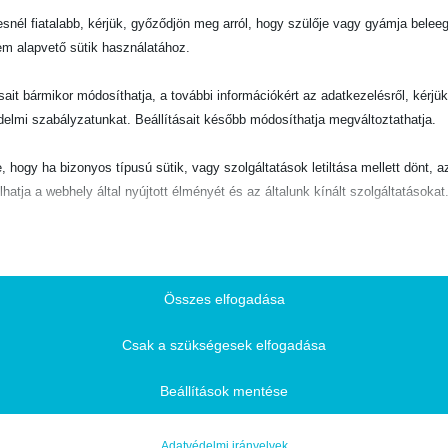
snél fiatalabb, kérjük, győződjön meg arról, hogy szülője vagy gyámja belee
em alapvető sütik használatához.
EVANGELIZÁCIÓ
,
HITVÉDELEM
5 döntő kérdés a keresztyénségről
A Biblia miért Isten beszéde
ásait bármikor módosíthatja, a további információkért az adatkezelésről, kérjü
delmi szabályzatunkat. Beállításait később módosíthatja megváltoztathatja.
0
out of 5
600
Ft
e, hogy ha bizonyos típusú sütik, vagy szolgáltatások letiltása mellett dönt, a
lhatja a webhely által nyújtott élményét és az általunk kínált szolgáltatásokat
KOSÁRBA TESZEM
ető
pvető sütik és szolgáltatások biztosítják az oldal megfelelő működéséhez. E
és szolgáltatások a GDPR szerint nem igénylik a felhasználó hozzájárulását.
Összes elfogadása
Részletek megjelenítése
Csak a szükségesek elfogadása
ztikai
ie
isztikai sütik és szolgáltatások felhasználási információkat gyűjtenek, amelye
Beállítások mentése
-10%
-10%
vé teszik számunkra, hogy betekintést nyerjünk abba, hogyan lépnek kapcsol
SSID
tóink a weboldalunkkal.
Adatvédelmi irányelvek
otice*