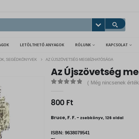
AGOK
LETÖLTHETŐ ANYAGOK
RÓLUNK
KAPCSOLAT
ROK, SEGÉDKÖNYVEK
AZ ÚJSZÖVETSÉG MEGBÍZHATÓSÁGA
Az Újszövetség m
( Még nincsenek érték
0
out of 5
800
Ft
Bruce, F. F. -
zsebkönyv, 126 oldal
ISBN:
9638079541