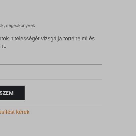
rok, segédkönyvek
tok hitelességét vizsgálja történelmi és
nt.
SZEM
esítést kérek