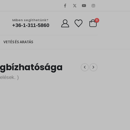
Miben segíthetünk?
0
+36-1-311-5860
VETÉS ÉS ARATÁS
egbízhatósága
elések. )