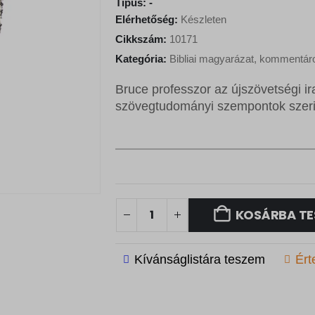
Típus:
-
Elérhetőség:
Készleten
Cikkszám:
10171
Kategória:
Bibliai magyarázat, kommentá
Bruce professzor az újszövetségi ira
szövegtudományi szempontok szeri
KOSÁRBA TE
Kívánságlistára teszem
Ért