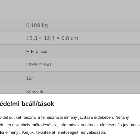
0,109 kg
18,3 × 12,4 × 0,8 cm
F. F. Bruce
9638079541
124
Könyvek
édelmi beállítások
ldal sütiket használ a felhasználói élmény javítása érdekében. Néhány
tetlen a webhely működéséhez, míg mások segítenek elemezni és javítani a
lói élményt. Kérjük, tekintse át lehetőségeit, és válasszon.