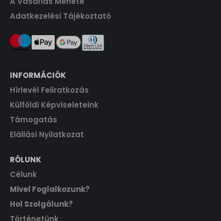
A Vásárlás Menete
F
.
Adatkezelési Tájékoztató
t
.
INFORMÁCIÓK
Hírlevél Feliratkozás
Külföldi Képviseleteink
Támogatás
Elállási Nyilatkozat
RÓLUNK
Célunk
Mivel Foglalkozunk?
Hol Szolgálunk?
Történetünk