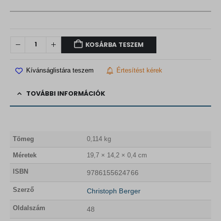
KOSÁRBA TESZEM
Kívánságlistára teszem
Értesítést kérek
TOVÁBBI INFORMÁCIÓK
Tömeg
0,114 kg
Méretek
19,7 × 14,2 × 0,4 cm
ISBN
9786155624766
Szerző
Christoph Berger
Oldalszám
48