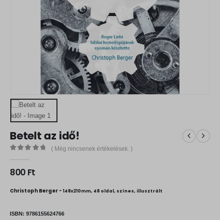
Betelt az idő!
( Még nincsenek értékelések. )
0
out of 5
800
Ft
Christoph Berger -
148x210mm, 48 oldal, színes, illusztrált
ISBN:
9786155624766