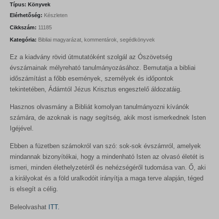
Típus:
Könyvek
Elérhetőség:
Készleten
Cikkszám:
11185
Kategória:
Bibliai magyarázat, kommentárok, segédkönyvek
Ez a kiadvány rövid útmutatóként szolgál az Ószövetség
évszámainak mélyreható tanulmányozásához. Bemutatja a bibliai
időszámítást a főbb események, személyek és időpontok
tekintetében, Ádámtól Jézus Krisztus engesztelő áldozatáig.
Hasznos olvasmány a Bibliát komolyan tanulmányozni kívánók
számára, de azoknak is nagy segítség, akik most ismerkednek Isten
Igéjével.
Ebben a füzetben számokról van szó: sok-sok évszámról, amelyek
mindannak bizonyítékai, hogy a mindenható Isten az olvasó életét is
ismeri, minden élethelyzetéről és nehézségéről tudomása van. Ő, aki
a királyokat és a föld uralkodóit irányítja a maga terve alapján, téged
is elsegít a célig.
Beleolvashat
ITT.