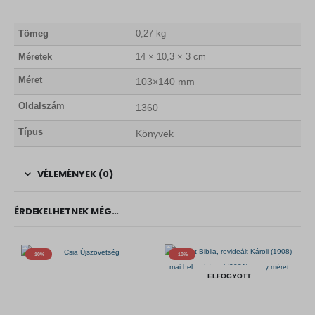
Tömeg
0,27 kg
Méretek
14 × 10,3 × 3 cm
Méret
103×140 mm
Oldalszám
1360
Típus
Könyvek
VÉLEMÉNYEK (0)
ÉRDEKELHETNEK MÉG…
-10%
-10%
ELFOGYOTT