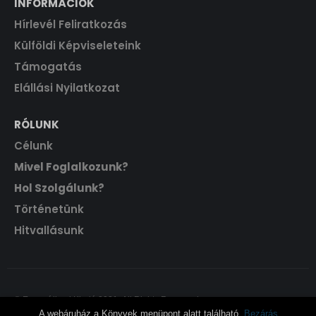
INFORMÁCIÓK
Hírlevél Feliratkozás
Külföldi Képviseleteink
Támogatás
Elállási Nyilatkozat
RÓLUNK
Célunk
Mivel Foglalkozunk?
Hol Szolgálunk?
Történetünk
Hitvallásunk
© Evangéliumi Kiadó 2021. All Rights Reserved.
A webáruház a Könyvek menüpont alatt található.
Bezárás