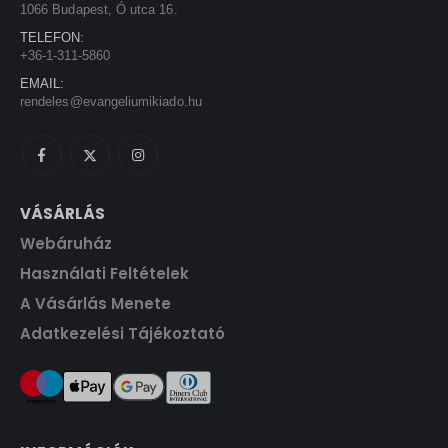
1
5
1066 Budapest, Ó utca 16.
5
0
TELEFON:
0
+36-1-311-5860
0
F
EMAIL:
t
rendeles@evangeliumikiado.hu
F
.
t
.
VÁSÁRLÁS
Webáruház
Használati Feltételek
A Vásárlás Menete
Adatkezelési Tájékoztató