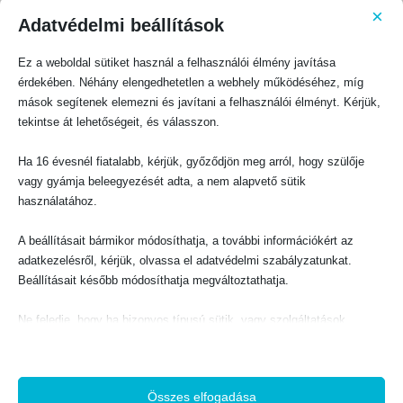
0
F
×
ELFOGYOTT
ELFOGYOTT
t
Adatvédelmi beállítások
F
.
t
.
Ez a weboldal sütiket használ a felhasználói élmény javítása
érdekében. Néhány elengedhetetlen a webhely működéséhez, míg
mások segítenek elemezni és javítani a felhasználói élményt. Kérjük,
BIBLIAI TANÍTÁS, HITERŐSÍTŐ
BIBLIAI TANÍTÁS, HITERŐSÍTŐ
tekintse át lehetőségeit, és válasszon.
Az Úr gondot visel
A zarándok útja – a jelenvaló világból az eljövendőbe + Bővölködő kegyelem
0
out of 5
0
out of 5
O
C
500
Ft
1620
Ft
1800
Ft
Ha 16 évesnél fiatalabb, kérjük, győződjön meg arról, hogy szülője
r
u
i
r
vagy gyámja beleegyezését adta, a nem alapvető sütik
g
r
TOVÁBB OLVASOM
TOVÁBB OLVASOM
i
e
n
n
használatához.
a
t
l
p
p
r
r
i
A beállításait bármikor módosíthatja, a további információkért az
i
c
-10%
-10%
c
e
adatkezelésről, kérjük, olvassa el adatvédelmi szabályzatunkat.
e
i
w
s
Beállításait később módosíthatja megváltoztathatja.
a
:
s
1
:
6
1
2
8
0
Ne feledje, hogy ha bizonyos típusú sütik, vagy szolgáltatások
0
0
F
letiltása mellett dönt, az befolyásolhatja a webhely által nyújtott
t
F
.
élményét és az általunk kínált szolgáltatásokat.
t
.
Összes elfogadása