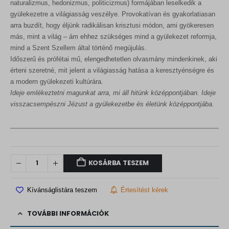
naturalizmus, hedonizmus, politicizmus) formájában leselkedik a
gyülekezetre a világiasság veszélye. Provokatívan és gyakorlatiasan
arra buzdít, hogy éljünk radikálisan krisztusi módon, ami gyökeresen
más, mint a világ – ám ehhez szükséges mind a gyülekezet reformja,
mind a Szent Szellem által történő megújulás.
Időszerű és prófétai mű, elengedhetetlen olvasmány mindenkinek, aki
érteni szeretné, mit jelent a világiasság hatása a keresztyénségre és
a modern gyülekezeti kultúrára.
Ideje emlékeztetni magunkat arra, mi áll hitünk középpontjában. Ideje
visszacsempészni Jézust a gyülekezetbe és életünk középpontjába.
KOSÁRBA TESZEM
Kívánságlistára teszem
Értesítést kérek
TOVÁBBI INFORMÁCIÓK