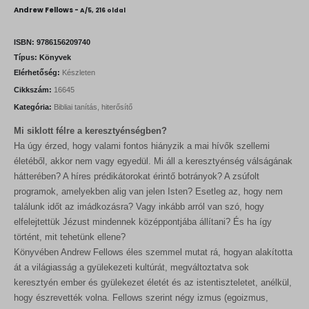
i
r
Andrew Fellows -
A/5, 216 oldal
g
r
i
e
n
n
ISBN:
9786156209740
a
t
Típus:
Könyvek
l
p
Elérhetőség:
Készleten
p
r
r
i
Cikkszám:
16645
i
c
Kategória:
Bibliai tanítás, hiterősítő
c
e
e
i
Mi siklott félre a keresztyénségben?
w
s
a
:
Ha úgy érzed, hogy valami fontos hiányzik a mai hívők szellemi
s
3
életéből, akkor nem vagy egyedül. Mi áll a keresztyénség válságának
:
1
hátterében? A híres prédikátorokat érintő botrányok? A zsúfolt
3
5
5
0
programok, amelyekben alig van jelen Isten? Esetleg az, hogy nem
0
találunk időt az imádkozásra? Vagy inkább arról van szó, hogy
0
F
elfelejtettük Jézust mindennek középpontjába állítani? És ha így
t
történt, mit tehetünk ellene?
F
.
t
Könyvében Andrew Fellows éles szemmel mutat rá, hogyan alakította
.
át a világiasság a gyülekezeti kultúrát, megváltoztatva sok
keresztyén ember és gyülekezet életét és az istentiszteletet, anélkül,
hogy észrevették volna. Fellows szerint négy izmus (egoizmus,