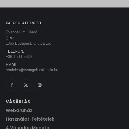
t
c
e
F
.
e
i
t
w
s
.
KAPCSOLATFELVÉTEL
a
:
s
1
Evangéliumi Kiadó
:
3
CÍM:
1
5
1066 Budapest, Ó utca 16.
5
0
TELEFON:
0
+36-1-311-5860
0
F
EMAIL:
t
rendeles@evangeliumikiado.hu
F
.
t
.
VÁSÁRLÁS
Webáruház
Használati Feltételek
A Vásárlás Menete