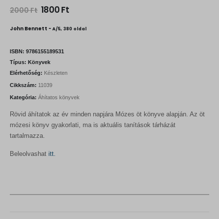
O
C
1800
Ft
2000
Ft
r
u
i
r
John Bennett -
A/5, 380 oldal
g
r
i
e
n
n
ISBN:
9786155189531
a
t
Típus:
Könyvek
l
p
Elérhetőség:
Készleten
p
r
r
i
Cikkszám:
11039
i
c
Kategória:
Áhítatos könyvek
c
e
e
i
Rövid áhítatok az év minden napjára Mózes öt könyve alapján. Az öt
w
s
a
:
mózesi könyv gyakorlati, ma is aktuális tanítások tárházát
s
1
tartalmazza.
:
8
2
0
Beleolvashat
itt.
0
0
0
0
F
t
F
.
t
.