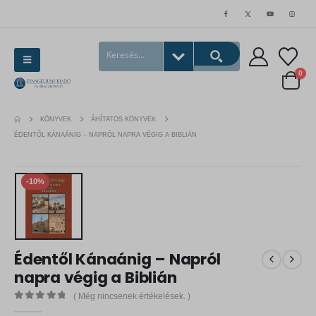
0
KÖNYVEK
ÁHÍTATOS KÖNYVEK
ÉDENTŐL KÁNAÁNIG – NAPRÓL NAPRA VÉGIG A BIBLIÁN
-10%
Édentől Kánaánig – Napról
napra végig a Biblián
( Még nincsenek értékelések. )
0
out of 5