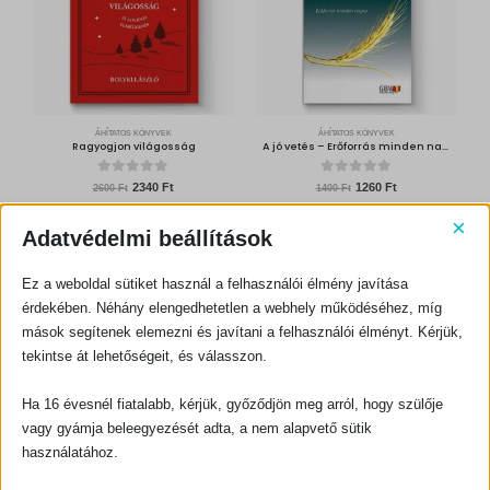
5
0
0
0
F
t
F
.
t
.
ÁHÍTATOS KÖNYVEK
ÁHÍTATOS KÖNYVEK
Ragyogjon világosság
A jó vetés – Erőforrás minden napra (2022-es kiadás)
0
out of 5
0
out of 5
O
C
O
C
2340
Ft
1260
Ft
2600
Ft
1400
Ft
r
u
r
u
i
r
i
r
g
r
g
r
×
KOSÁRBA TESZEM
KOSÁRBA TESZEM
i
e
i
e
Adatvédelmi beállítások
n
n
n
n
a
t
a
t
l
p
l
p
p
r
p
r
Ez a weboldal sütiket használ a felhasználói élmény javítása
r
i
r
i
i
c
i
c
-10%
-10%
érdekében. Néhány elengedhetetlen a webhely működéséhez, míg
c
e
c
e
e
i
e
i
w
s
w
s
mások segítenek elemezni és javítani a felhasználói élményt. Kérjük,
a
:
a
:
s
2
s
1
tekintse át lehetőségeit, és válasszon.
:
3
:
2
2
4
1
6
6
0
4
0
0
0
Ha 16 évesnél fiatalabb, kérjük, győződjön meg arról, hogy szülője
0
F
0
F
t
t
vagy gyámja beleegyezését adta, a nem alapvető sütik
F
.
F
.
t
t
.
.
használatához.