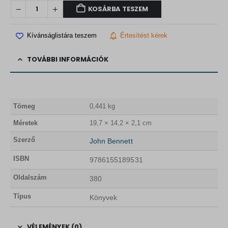
KOSÁRBA TESZEM
Kívánságlistára teszem
Értesítést kérek
TOVÁBBI INFORMÁCIÓK
Tömeg
0,441 kg
Méretek
19,7 × 14,2 × 2,1 cm
Szerző
John Bennett
ISBN
9786155189531
Oldalszám
380
Típus
Könyvek
VÉLEMÉNYEK (0)