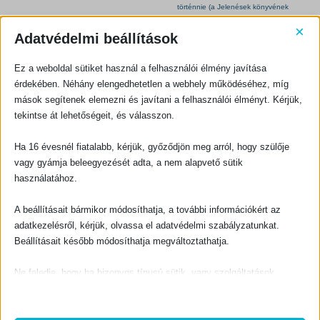
e
i
e
i
w
s
w
s
a
:
a
:
s
1
s
1
×
:
4
:
3
Adatvédelmi beállítások
1
4
1
5
6
0
5
0
0
0
BIBLIAI MAGYARÁZAT, KOMMENTÁROK, SEGÉDKÖNYVEK
BIBLIAI MAGYARÁZAT, KOMMENTÁROK, SEGÉDKÖNYVEK
0
F
0
F
Ez a weboldal sütiket használ a felhasználói élmény javítása
Ezékiel próféta
Aminek hamarosan meg kell történnie (a Jelenések könyvének magyarázata)
t
t
F
.
F
.
t
t
érdekében. Néhány elengedhetetlen a webhely működéséhez, míg
.
.
0
out of 5
0
out of 5
O
C
600
Ft
1350
Ft
1500
Ft
mások segítenek elemezni és javítani a felhasználói élményt. Kérjük,
r
u
i
r
tekintse át lehetőségeit, és válasszon.
g
r
KOSÁRBA TESZEM
KOSÁRBA TESZEM
i
e
n
n
a
t
l
p
Ha 16 évesnél fiatalabb, kérjük, győződjön meg arról, hogy szülője
p
r
r
i
vagy gyámja beleegyezését adta, a nem alapvető sütik
i
c
c
e
használatához.
e
i
w
s
ELFOGYOTT
a
:
s
1
:
3
A beállításait bármikor módosíthatja, a további információkért az
1
5
5
0
adatkezelésről, kérjük, olvassa el adatvédelmi szabályzatunkat.
0
BIBLIAI MAGYARÁZAT, KOMMENTÁROK, SEGÉDKÖNYVEK
BIBLIAI MAGYARÁZAT, KOMMENTÁROK, SEGÉDKÖNYVEK
0
F
Beállításait később módosíthatja megváltoztathatja.
Az újszövetségi gyülekezetek lexikona
Bevezetés a négy evangéliumba
t
F
.
t
.
0
out of 5
0
out of 5
600
Ft
300
Ft
Ne feledje, hogy ha bizonyos típusú sütik, vagy szolgáltatások
letiltása mellett dönt, az befolyásolhatja a webhely által nyújtott
TOVÁBB OLVASOM
KOSÁRBA TESZEM
élményét és az általunk kínált szolgáltatásokat.