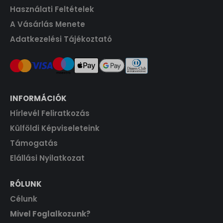
.
0
F
Használati Feltételek
t
A Vásárlás Menete
F
.
Adatkezelési Tájékoztató
t
.
INFORMÁCIÓK
Hírlevél Feliratkozás
Külföldi Képviseleteink
Támogatás
Elállási Nyilatkozat
RÓLUNK
Célunk
Mivel Foglalkozunk?