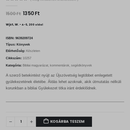
0
out of 5
O
C
1350
Ft
1500
Ft
r
u
i
r
Wjst, W. -
A-5, 200 oldal
g
r
i
e
n
n
ISBN:
9639209724
a
t
Típus:
Könyvek
l
p
Elérhetőség:
Készleten
p
r
r
i
Cikkszám:
10257
i
c
Kategória:
Bibliai magyarázat, kommentárok, segédkönyvek
c
e
e
i
A szerző betekintést nyújt az Újszövetség legtöbbet emlegetett
w
s
a
:
gyülekezetének életébe. Áldás lehet azoknak, akik útmutatás nélküli
s
1
korunkban a bibliai Gyülekezet titka iránt érdeklődnek.
:
3
1
5
5
0
0
0
F
t
F
.
KOSÁRBA TESZEM
t