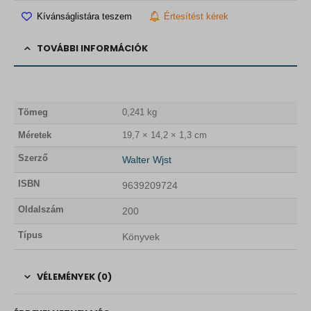
.
Kívánságlistára teszem
Értesítést kérek
TOVÁBBI INFORMÁCIÓK
Tömeg
0,241 kg
Méretek
19,7 × 14,2 × 1,3 cm
Szerző
Walter Wjst
ISBN
9639209724
Oldalszám
200
Típus
Könyvek
VÉLEMÉNYEK (0)