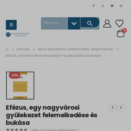
0
KÖNYVEK
BIBLIAI MAGYARÁZAT, KOMMENTÁROK, SEGÉDKÖNYVEK
EFÉZUS, EGY NAGYVÁROSI GYÜLEKEZET FELEMELKEDÉSE ÉS BUKÁSA
-10%
Efézus, egy nagyvárosi
gyülekezet felemelkedése és
bukása
( Még nincsenek értékelések. )