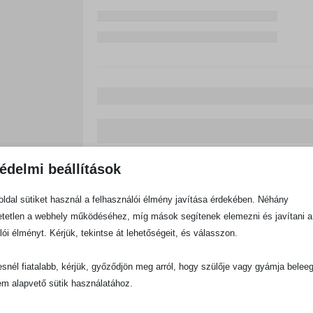
édelmi beállítások
ldal sütiket használ a felhasználói élmény javítása érdekében. Néhány
tetlen a webhely működéséhez, míg mások segítenek elemezni és javítani a
lói élményt. Kérjük, tekintse át lehetőségeit, és válasszon.
snél fiatalabb, kérjük, győződjön meg arról, hogy szülője vagy gyámja belee
em alapvető sütik használatához.