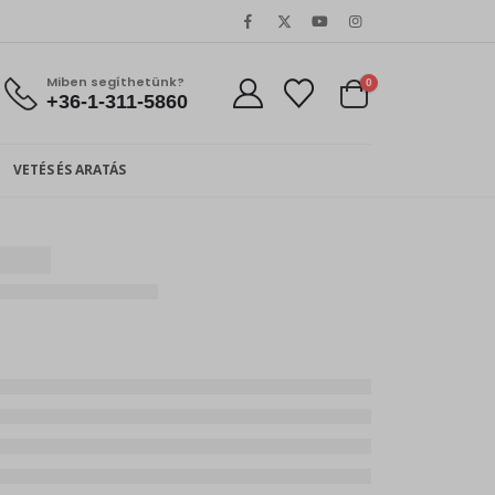
Miben segíthetünk?
0
+36-1-311-5860
VETÉS ÉS ARATÁS