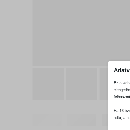
Adatv
Ez a webo
elengedhe
felhaszná
Ha 16 éve
adta, a n