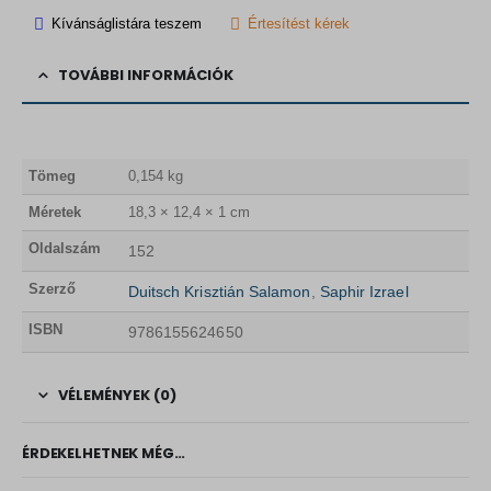
Kívánságlistára teszem
Értesítést kérek
TOVÁBBI INFORMÁCIÓK
Tömeg
0,154 kg
Méretek
18,3 × 12,4 × 1 cm
Oldalszám
152
Szerző
Duitsch Krisztián Salamon
,
Saphir Izrael
ISBN
9786155624650
VÉLEMÉNYEK (0)
ÉRDEKELHETNEK MÉG…