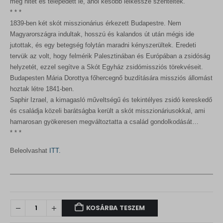
meg hitét és telepedett le, ahol később lelkésszé szentelték.
* * *
1839-ben két skót misszionárius érkezett Budapestre. Nem
Magyarországra indultak, hosszú és kalandos út után mégis ide
jutottak, és egy betegség folytán maradni kényszerültek. Eredeti
tervük az volt, hogy felmérik Palesztinában és Európában a zsidóság
helyzetét, ezzel segítve a Skót Egyház zsidómissziós törekvéseit.
Budapesten Mária Dorottya főhercegnő buzdítására missziós állomást
hoztak létre 1841-ben.
Saphir Izrael, a kimagasló műveltségű és tekintélyes zsidó kereskedő
és családja közeli barátságba került a skót misszionáriusokkal, ami
hamarosan gyökeresen megváltoztatta a család gondolkodását…
* * *
Beleolvashat
ITT.
KOSÁRBA TESZEM