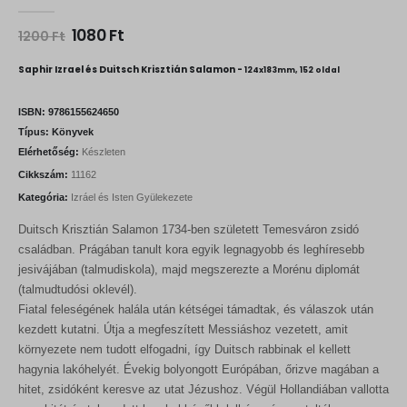
0
out of 5
O
C
1080
Ft
1200
Ft
r
u
i
r
Saphir Izrael és Duitsch Krisztián Salamon -
124x183mm, 152 oldal
g
r
i
e
n
n
ISBN:
9786155624650
a
t
Típus:
Könyvek
l
p
Elérhetőség:
Készleten
p
r
r
i
Cikkszám:
11162
i
c
Kategória:
Izráel és Isten Gyülekezete
c
e
e
i
Duitsch Krisztián Salamon 1734-ben született Temesváron zsidó
w
s
a
:
családban. Prágában tanult kora egyik legnagyobb és leghíresebb
s
1
jesivájában (talmudiskola), majd megszerezte a Morénu diplomát
:
0
(talmudtudósi oklevél).
1
8
2
0
Fiatal feleségének halála után kétségei támadtak, és válaszok után
0
kezdett kutatni. Útja a megfeszített Messiáshoz vezetett, amit
0
F
környezete nem tudott elfogadni, így Duitsch rabbinak el kellett
t
hagynia lakóhelyét. Évekig bolyongott Európában, őrizve magában a
F
.
t
hitet, zsidóként keresve az utat Jézushoz. Végül Hollandiában vallotta
.