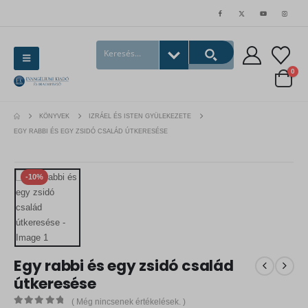
0
KÖNYVEK
IZRÁEL ÉS ISTEN GYÜLEKEZETE
EGY RABBI ÉS EGY ZSIDÓ CSALÁD ÚTKERESÉSE
-10%
Egy rabbi és egy zsidó család
útkeresése
( Még nincsenek értékelések. )