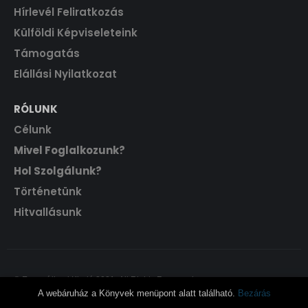
Hírlevél Feliratkozás
Külföldi Képviseleteink
Támogatás
Elállási Nyilatkozat
RÓLUNK
Célunk
Mivel Foglalkozunk?
Hol Szolgálunk?
Történetünk
Hitvallásunk
© Evangéliumi Kiadó 2021. All Rights Reserved.
A webáruház a Könyvek menüpont alatt található.
Bezárás