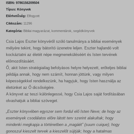
n
n
ISBN:
9786156209504
a
t
Típus:
Könyvek
l
p
Elérhetőség:
Elfogyott
p
r
r
i
Cikkszám:
11296
i
c
Kategória:
Bibliai magyarázat, kommentárok, segédkönyvek
c
e
e
i
Csia Lajos Eszter könyvéről szóló tanulmánya a bibliai események
w
s
a
:
mélyére tekint, hogy bátorító üzenetre leljen. Eszter hajlandó volt
s
1
kockáztatni az életét népe megmeneküléséért és Isten tervének
:
3
előmozdításáért.
1
5
5
0
Ő, akit Isten stratégiailag befolyásos helyre helyezett, erőteljes bibliai
0
példája annak, hogy nem számít, honnan jöttünk, vagy milyen
0
F
képességekkel rendelkezünk, ha hagyjuk, hogy Isten használja az
t
életünket az Ő dicsőségére.
F
.
t
A könyvet az teszi különlegessé, hogy Csia Lajos saját fordításában
.
olvashatjuk a bibliai szöveget.
„Eszter könyvében egyszer sem fordul elő Isten Neve; de hogy az
események csodálatos előre látott terv szerint alakultak; hogy
mindenki megkapja a történetben a „magáét” (suum cuique); hogy
gonoszul kieszelt tervek a kieszelőt sújtják; hogy a hatalmas