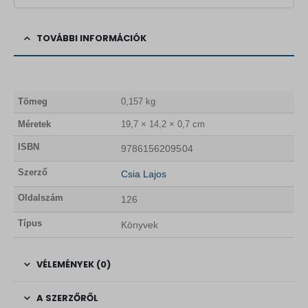
TOVÁBBI INFORMÁCIÓK
Tömeg
0,157 kg
Méretek
19,7 × 14,2 × 0,7 cm
ISBN
9786156209504
Szerző
Csia Lajos
Oldalszám
126
Típus
Könyvek
VÉLEMÉNYEK (0)
A SZERZŐRŐL