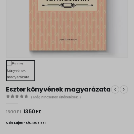
Eszter könyvének magyarázata
( Még nincsenek értékelések. )
0
out of 5
O
C
1350
Ft
1500
Ft
r
u
i
r
Csia Lajos -
A/5, 126 oldal
g
r
i
e