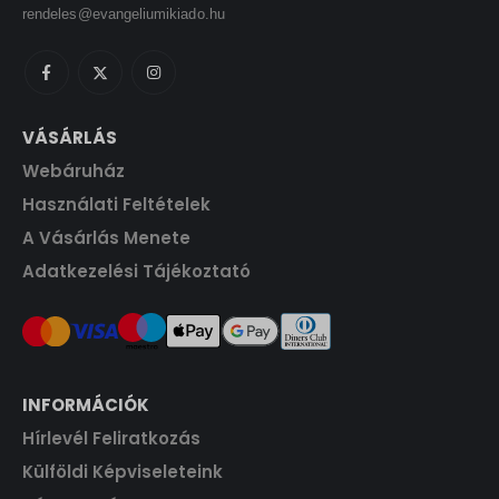
0
F
rendeles@evangeliumikiado.hu
t
F
.
t
.
VÁSÁRLÁS
Webáruház
Használati Feltételek
A Vásárlás Menete
Adatkezelési Tájékoztató
INFORMÁCIÓK
Hírlevél Feliratkozás
Külföldi Képviseleteink