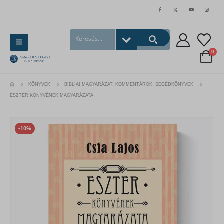
0
KÖNYVEK
BIBLIAI MAGYARÁZAT, KOMMENTÁROK, SEGÉDKÖNYVEK
ESZTER KÖNYVÉNEK MAGYARÁZATA
-10%