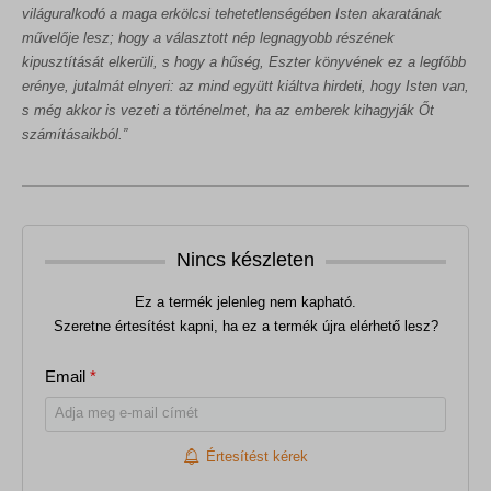
világuralkodó a maga erkölcsi tehetetlenségében Isten akaratának
művelője lesz; hogy a választott nép legnagyobb részének
kipusztítását elkerüli, s hogy a hűség, Eszter könyvének ez a legfőbb
erénye, jutalmát elnyeri: az mind együtt kiáltva hirdeti, hogy Isten van,
s még akkor is vezeti a történelmet, ha az emberek kihagyják Őt
számításaikból.”
Nincs készleten
Ez a termék jelenleg nem kapható.
Szeretne értesítést kapni, ha ez a termék újra elérhető lesz?
Email
*
Értesítést kérek