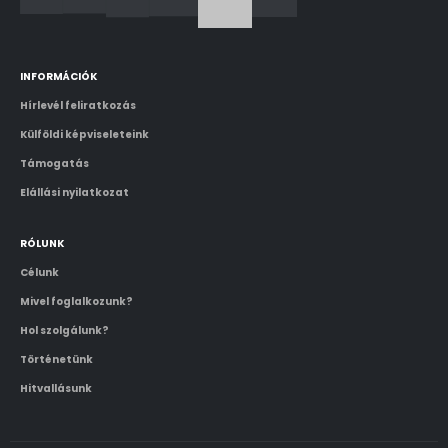
INFORMÁCIÓK
Hírlevél feliratkozás
Külföldi képviseleteink
Támogatás
Elállási nyilatkozat
RÓLUNK
Célunk
Mivel foglalkozunk?
Hol szolgálunk?
Történetünk
Hitvallásunk