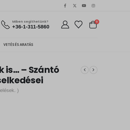
Miben segíthetünk?
0
+36-1-311-5860
VETÉS ÉS ARATÁS
 is… – Szántó
elkedései
elések. )