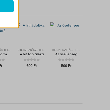
k
atba
ek nem
BIBLIAI TANÍTÁS, HITERŐSÍTŐ
BIBLIAI TANÍTÁS, HITERŐSÍTŐ
BIBLIAI TANÍTÁS, HITERŐSÍTŐ
Az örök reformáció
A hit tápláléka
Az ősellenség
f 5
0
out of 5
0
out of 5
Ft
600
Ft
500
Ft