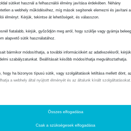
Könyvek
ldal sütiket használ a felhasználói élmény javítása érdekében. Néhány
tetlen a webhely működéséhez, míg mások segítenek elemezni és javítani a
lói élményt. Kérjük, tekintse át lehetőségeit, és válasszon.
snél fiatalabb, kérjük, győződjön meg arról, hogy szülője vagy gyámja belee
em alapvető sütik használatához.
ELFOGYOTT
ásait bármikor módosíthatja, a további információkért az adatkezelésről, kérjü
delmi szabályzatunkat. Beállításait később módosíthatja megváltoztathatja.
SÍTŐ
BIBLIAI TANÍTÁS, HITERŐSÍTŐ
e, hogy ha bizonyos típusú sütik, vagy szolgáltatások letiltása mellett dönt, a
Láttuk Jézus Krisztus dicsőségét
Én, az Úr vagyok a te gyógyítód
lhatja a webhely által nyújtott élményét és az általunk kínált szolgáltatásokat
0
out of 5
C
t
1000
Ft
u
ető
r
TOVÁBB OLVASOM
pvető sütik és szolgáltatások biztosítják az oldal megfelelő működéséhez. E
r
és szolgáltatások a GDPR szerint nem igénylik a felhasználó hozzájárulását.
e
Összes elfogadása
n
Részletek megjelenítése
t
Csak a szükségesek elfogadása
p
ztikai