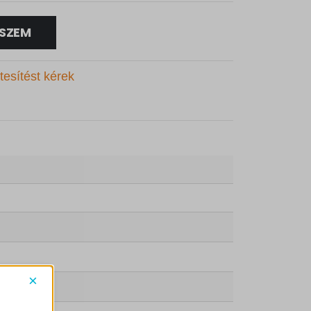
SZEM
tesítést kérek
×