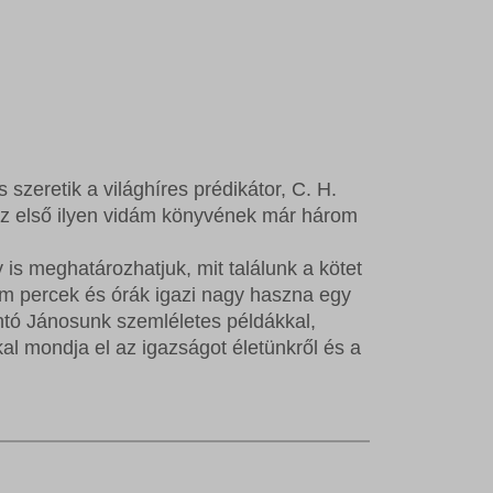
szeretik a világhíres prédikátor, C. H.
z első ilyen vidám könyvének már három
 is meghatározhatjuk, mit találunk a kötet
idám percek és órák igazi nagy haszna egy
ntó Jánosunk szemléletes példákkal,
l mondja el az igazságot életünkről és a