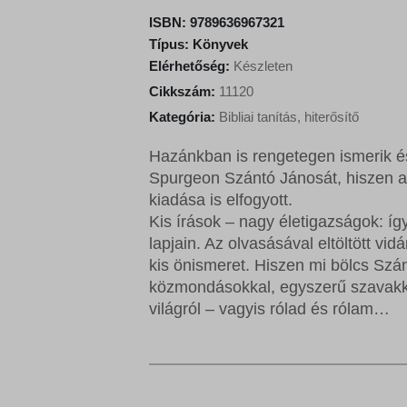
i
e
ISBN:
9789636967321
n
n
Típus:
Könyvek
a
t
Elérhetőség:
Készleten
l
p
Cikkszám:
11120
p
r
Kategória:
Bibliai tanítás, hiterősítő
r
i
i
c
Hazánkban is rengetegen ismerik és 
c
e
Spurgeon Szántó Jánosát, hiszen a
e
i
kiadása is elfogyott.
w
s
Kis írások – nagy életigazságok: így
a
:
lapjain. Az olvasásával eltöltött v
s
1
kis önismeret. Hiszen mi bölcs Szá
:
1
közmondásokkal, egyszerű szavakka
1
5
világról – vagyis rólad és rólam…
2
2
8
0
F
t