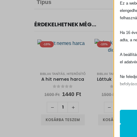
Típus
Ez a webo
elengedhe
felhaszná
ÉRDEKELHETNEK MÉG…
Ha 16 éve
adta, a n
-10%
-10%
A beállít
el adatvé
BIBLIAI TANÍTÁS, HITERŐSÍTŐ
BIBLIAI TANÍTÁS, HITERŐ
Ne feledj
A hit nemes harca
befolyáso
0
out of 5
0
out of 5
O
C
O
1440
Ft
1350
F
1600
Ft
1500
Ft
r
u
r
Alapv
i
r
i
Az ala
g
r
g
sütik 
i
e
i
KOSÁRBA TESZEM
KOSÁRBA TESZEM
n
n
n
a
t
a
l
p
l
Statis