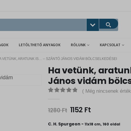
AGOK
LETÖLTHETŐ ANYAGOK
RÓLUNK
KAPCSOLAT
A VETÜNK, ARATUNK IS… – SZÁNTÓ JÁNOS VIDÁM BÖLCSELKEDÉSEI
Ha vetünk, aratunk
János vidám bölcs
( Még nincsenek érték
0
out of 5
O
C
1152
Ft
1280
Ft
r
u
i
r
C. H. Spurgeon -
11x18 cm, 160 oldal
g
r