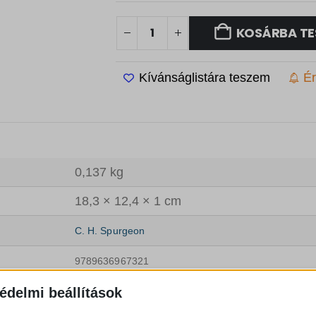
F
.
t
KOSÁRBA TE
.
Kívánságlistára teszem
Ér
0,137 kg
18,3 × 12,4 × 1 cm
C. H. Spurgeon
9789636967321
édelmi beállítások
160