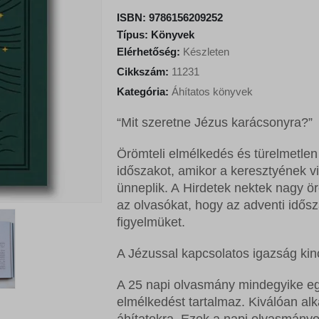
i
e
ISBN:
9786156209252
n
n
Típus:
Könyvek
a
t
Elérhetőség:
Készleten
l
p
Cikkszám:
11231
p
r
Kategória:
Áhítatos könyvek
r
i
i
c
“Mit szeretne Jézus karácsonyra?”
c
e
e
i
Örömteli elmélkedés és türelmetlen
w
s
időszakot, amikor a keresztyének vi
a
:
ünneplik. A
Hirdetek nektek nagy 
s
2
az olvasókat, hogy az adventi idős
:
3
figyelmüket.
2
4
6
0
A Jézussal kapcsolatos igazság kin
0
A 25 napi olvasmány mindegyike egy
0
F
elmélkedést tartalmaz. Kiválóan al
t
áhítatokra. Ezek a napi olvasmányo