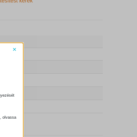
tesítést kérek
×
gyezését
k, olvassa