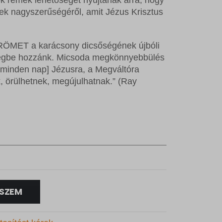
ek nagyszerűségéről, amit Jézus Krisztus
ET a karácsony dicsőségének újbóli
lségbe hozzánk. Micsoda megkönnyebbülés
[minden nap] Jézusra, a Megváltóra
 örülhetnek, megújulhatnak.”
(Ray
SZEM