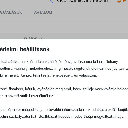
Kívánságlistára teszem
Ér
AJÁNLÁSOK
TARTALOM
0,156 kg
édelmi beállítások
17,8 × 12,7 × 0,8 cm
ldal sütiket használ a felhasználói élmény javítása érdekében. Néhány
9786156209252
tetlen a webhely működéséhez, míg mások segítenek elemezni és javítani a
John Piper
lói élményt. Kérjük, tekintse át lehetőségeit, és válasszon.
144
snél fiatalabb, kérjük, győződjön meg arról, hogy szülője vagy gyámja belee
em alapvető sütik használatához.
Könyvek
ásait bármikor módosíthatja, a további információkért az adatkezelésről, kérjü
delmi szabályzatunkat. Beállításait később módosíthatja megváltoztathatja.