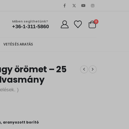
Miben segíthetünk?
0
+36-1-311-5860
VETÉS ÉS ARATÁS
agy örömet – 25
 olvasmány
elések. )
s, aranyozott borító