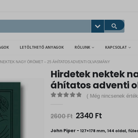
AGOK
LETÖLTHETŐ ANYAGOK
RÓLUNK
KAPCSOLAT
 NEKTEK NAGY ÖRÖMET – 25 ÁHÍTATOS ADVENTI OLVASMÁNY
Hirdetek nektek n
áhítatos adventi
( Még nincsenek érték
0
out of 5
O
C
2340
Ft
2600
Ft
r
u
i
r
John Piper -
127×178 mm, 144 oldal, füle
g
r