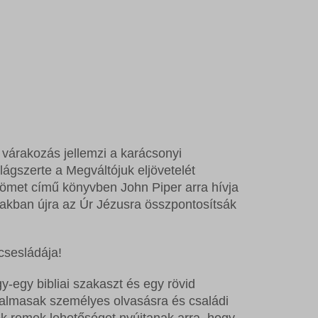
 várakozás jellemzi a karácsonyi
lágszerte a Megváltójuk eljövetelét
örömet
című könyvben John Piper arra hívja
zakban újra az Úr Jézusra összpontosítsák
csesládája!
-egy bibliai szakaszt és egy rövid
kalmasak személyes olvasásra és családi
k remek lehetőséget nyújtanak arra, hogy