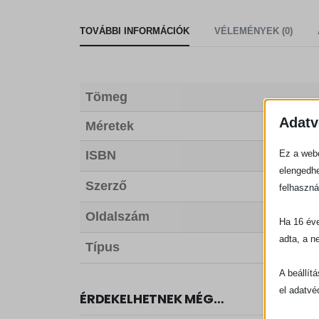
TOVÁBBI INFORMÁCIÓK
VÉLEMÉNYEK (0)
Tömeg
Adatv
Méretek
ISBN
Ez a webo
elengedhe
Szerző
felhaszná
Oldalszám
Ha 16 éve
adta, a n
Típus
A beállít
el adatvé
ÉRDEKELHETNEK MÉG…