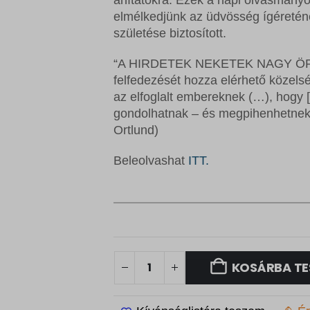
F
.
elmélkedjünk az üdvösség ígéretén
t
születése biztosított.
.
“A HIRDETEK NEKETEK NAGY ÖRÖM
felfedezését hozza elérhető köze
az elfoglalt embereknek (…), hogy 
gondolhatnak – és megpihenhetnek,
Ortlund)
Beleolvashat
ITT.
KOSÁRBA TE