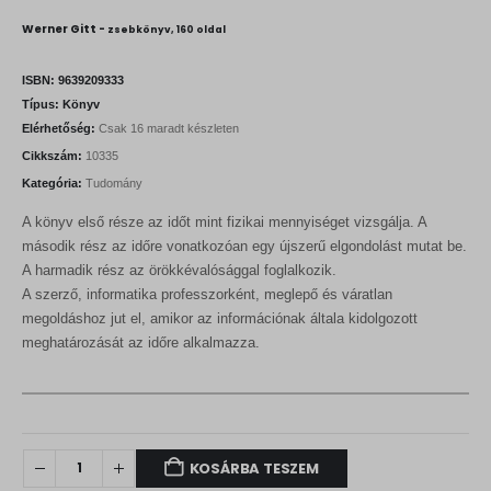
Werner Gitt -
zsebkönyv, 160 oldal
ISBN:
9639209333
Típus:
Könyv
Elérhetőség:
Csak 16 maradt készleten
Cikkszám:
10335
Kategória:
Tudomány
A könyv első része az időt mint fizikai mennyiséget vizsgálja. A
második rész az időre vonatkozóan egy újszerű elgondolást mutat be.
A harmadik rész az örökkévalósággal foglalkozik.
A szerző, informatika professzorként, meglepő és váratlan
megoldáshoz jut el, amikor az információnak általa kidolgozott
meghatározását az időre alkalmazza.
KOSÁRBA TESZEM