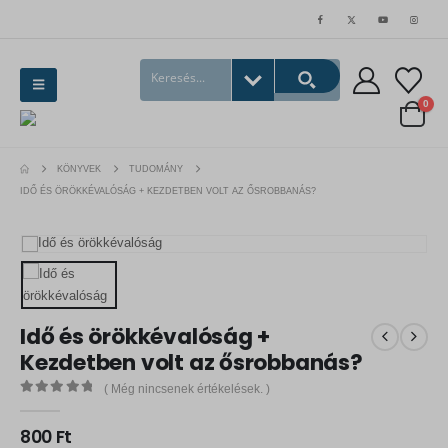
0
KÖNYVEK
TUDOMÁNY
IDŐ ÉS ÖRÖKKÉVALÓSÁG + KEZDETBEN VOLT AZ ŐSROBBANÁS?
Idő és örökkévalóság +
Kezdetben volt az ősrobbanás?
( Még nincsenek értékelések. )
0
out of 5
800
Ft