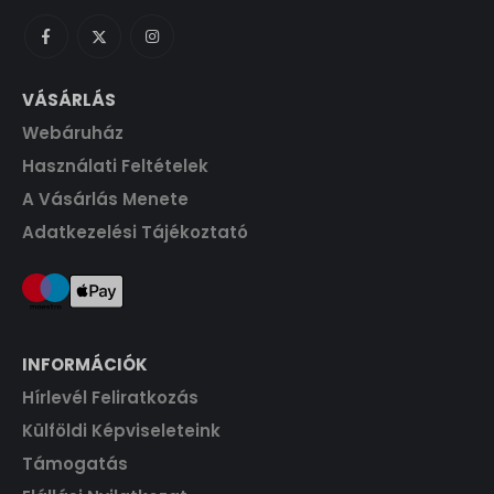
4
0
a
:
t
0
s
1
.
0
F
:
4
t
1
4
VÁSÁRLÁS
F
.
6
0
t
Webáruház
0
.
0
F
Használati Feltételek
t
A Vásárlás Menete
F
.
Adatkezelési Tájékoztató
t
.
INFORMÁCIÓK
Hírlevél Feliratkozás
Külföldi Képviseleteink
Támogatás