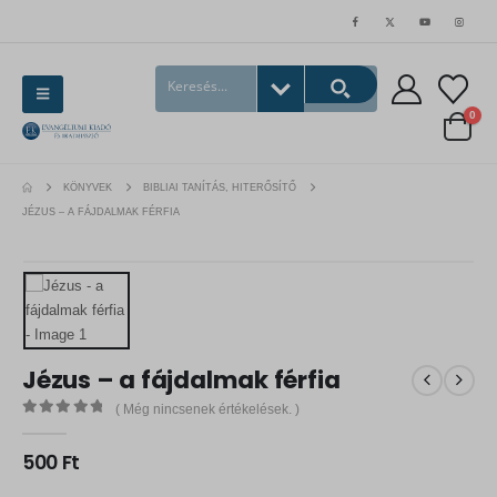
0
KÖNYVEK
BIBLIAI TANÍTÁS, HITERŐSÍTŐ
JÉZUS – A FÁJDALMAK FÉRFIA
Jézus – a fájdalmak férfia
( Még nincsenek értékelések. )
0
out of 5
500
Ft