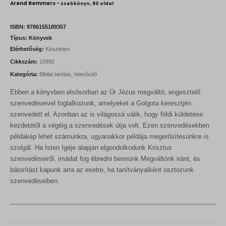
Arend Remmers -
zsebkönyv, 80 oldal
ISBN:
9786155189357
Típus:
Könyvek
Elérhetőség:
Készleten
Cikkszám:
10992
Kategória:
Bibliai tanítás, hiterősítő
Ebben a könyvben elsősorban az Úr Jézus megváltó, engesztelő
szenvedéseivel foglalkozunk, amelyeket a Golgota keresztjén
szenvedett el. Azonban az is világossá válik, hogy földi küldetése
kezdetétől a végéig a szenvedések útja volt. Ezen szenvedésekben
példakép lehet számunkra, ugyanakkor példája megerősítésünkre is
szolgál. Ha Isten Igéje alapján elgondolkodunk Krisztus
szenvedéseiről, imádat fog ébredni bennünk Megváltónk iránt, és
bátorítást kapunk arra az esetre, ha tanítványaiként osztozunk
szenvedéseiben.