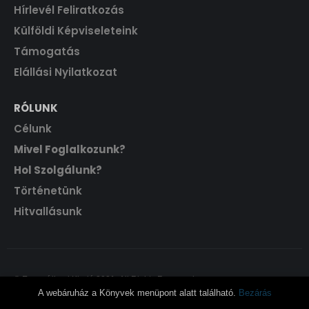
Hírlevél Feliratkozás
Külföldi Képviseleteink
Támogatás
Elállási Nyilatkozat
RÓLUNK
Célunk
Mivel Foglalkozunk?
Hol Szolgálunk?
Történetünk
Hitvallásunk
© Evangéliumi Kiadó 2021. All Rights Reserved.
A webáruház a Könyvek menüpont alatt található.
Bezárás