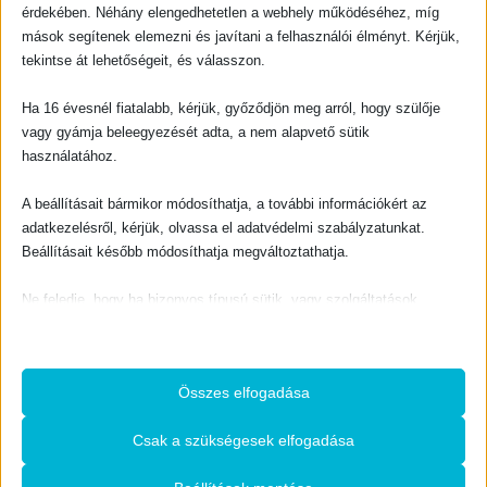
érdekében. Néhány elengedhetetlen a webhely működéséhez, míg
0
out of 5
800
Ft
mások segítenek elemezni és javítani a felhasználói élményt. Kérjük,
tekintse át lehetőségeit, és válasszon.
KOSÁRBA TESZEM
Ha 16 évesnél fiatalabb, kérjük, győződjön meg arról, hogy szülője
vagy gyámja beleegyezését adta, a nem alapvető sütik
-10%
használatához.
A beállításait bármikor módosíthatja, a további információkért az
adatkezelésről, kérjük, olvassa el adatvédelmi szabályzatunkat.
BIBLIAI TANÍTÁS, HITERŐSÍTŐ
Beállításait később módosíthatja megváltoztathatja.
A hit tápláléka
0
out of 5
600
Ft
Ne feledje, hogy ha bizonyos típusú sütik, vagy szolgáltatások
letiltása mellett dönt, az befolyásolhatja a webhely által nyújtott
KOSÁRBA TESZEM
élményét és az általunk kínált szolgáltatásokat.
BIBLIAI TANÍTÁS, HITERŐSÍTŐ
A keresztyénség félrevezetése
Összes elfogadása
0
out of 5
O
C
900
Ft
1000
Ft
Alapvető
r
u
i
r
Az alapvető sütik és szolgáltatások biztosítják az oldal megfelelő
g
r
KOSÁRBA TESZEM
Csak a szükségesek elfogadása
i
e
működéséhez. Ezek a sütik és szolgáltatások a GDPR szerint nem
n
n
a
t
igénylik a felhasználó hozzájárulását.
l
p
p
r