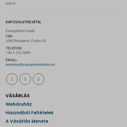
p
r
t
0
out of 5
500
Ft
0
r
i
.
0
F
i
c
t
c
e
KAPCSOLATFELVÉTEL
F
.
e
i
t
Evangéliumi Kiadó
w
s
.
CÍM:
a
:
1066 Budapest, Ó utca 16.
s
1
TELEFON:
:
3
+36-1-311-5860
1
5
EMAIL:
5
0
rendeles@evangeliumikiado.hu
0
0
F
t
F
.
t
VÁSÁRLÁS
.
Webáruház
Használati Feltételek
A Vásárlás Menete