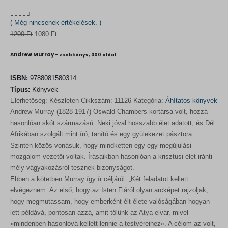
( Még nincsenek értékelések. )
0
out of 5
O
C
1200
Ft
1080
Ft
r
u
Andrew Murray -
zsebkönyv, 300 oldal
i
r
g
r
ISBN:
9788081580314
i
e
Típus:
Könyvek
n
n
Elérhetőség:
Készleten
Cikkszám:
11126
Kategória:
Áhítatos könyvek
a
t
Andrew Murray (1828-1917) Oswald Chambers kortársa volt, hozzá
l
p
hasonlóan skót származású. Neki jóval hosszabb élet adatott, és Dél
p
r
Afrikában szolgált mint író, tanító és egy gyülekezet pásztora.
r
i
Szintén közös vonásuk, hogy mindketten egy-egy megújulási
i
c
mozgalom vezetői voltak. Írásaikban hasonlóan a krisztusi élet iránti
c
e
mély vágyakozásról tesznek bizonyságot.
e
i
Ebben a kötetben Murray így ír céljáról: „Két feladatot kellett
w
s
elvégeznem. Az első, hogy az Isten Fiáról olyan arcképet rajzoljak,
a
:
hogy megmutassam, hogy emberként élt élete valóságában hogyan
s
1
lett példává, pontosan azzá, amit tőlünk az Atya elvár, mivel
:
0
»mindenben hasonlóvá kellett lennie a testvéreihez«. A célom az volt,
1
8