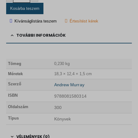
Kosárba teszem
Kívánságlistára teszem
Értesítést kérek
TOVÁBBI INFORMÁCIÓK
Tömeg
0,230 kg
Méretek
18,3 × 12,4 × 1,5 cm
Szerző
Andrew Murray
ISBN
9788081580314
Oldalszám
300
Típus
Könyvek
VÉLEMÉNYEK (0)