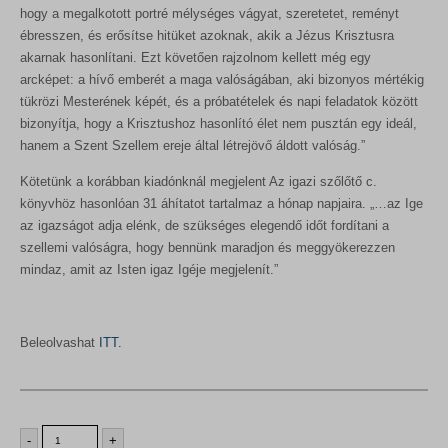
hogy a megalkotott portré mélységes vágyat, szeretetet, reményt
2
0
ébresszen, és erősítse hitüket azoknak, akik a Jézus Krisztusra
0
akarnak hasonlítani. Ezt követően rajzolnom kellett még egy
0
F
arcképet: a hívő emberét a maga valóságában, aki bizonyos mértékig
t
tükrözi Mesterének képét, és a próbatételek és napi feladatok között
F
.
bizonyítja, hogy a Krisztushoz hasonlító élet nem pusztán egy ideál,
t
hanem a Szent Szellem ereje által létrejövő áldott valóság.”
.
Kötetünk a korábban kiadónknál megjelent Az igazi szőlőtő c.
könyvhöz hasonlóan 31 áhítatot tartalmaz a hónap napjaira. „…az Ige
az igazságot adja elénk, de szükséges elegendő időt fordítani a
szellemi valóságra, hogy bennünk maradjon és meggyökerezzen
mindaz, amit az Isten igaz Igéje megjelenít.”
Beleolvashat
ITT.
-
+