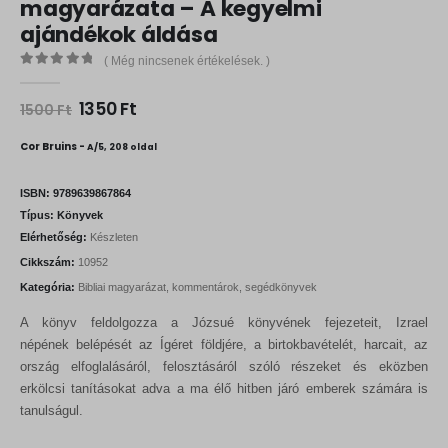
magyarázata – A kegyelmi
ajándékok áldása
( Még nincsenek értékelések. )
0
out of 5
O
C
1350
Ft
1500
Ft
r
u
i
r
Cor Bruins -
A/5, 208 oldal
g
r
i
e
n
n
ISBN:
9789639867864
a
t
Típus:
Könyvek
l
p
Elérhetőség:
Készleten
p
r
r
i
Cikkszám:
10952
i
c
Kategória:
Bibliai magyarázat, kommentárok, segédkönyvek
c
e
e
i
A könyv feldolgozza a Józsué könyvének fejezeteit, Izrael
w
s
a
:
népének belépését az Ígéret földjére, a birtokbavételét, harcait, az
s
1
ország elfoglalásáról, felosztásáról szóló részeket és eközben
:
3
erkölcsi tanításokat adva a ma élő hitben járó emberek számára is
1
5
5
0
tanulságul.
0
0
F