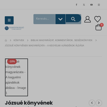
0
KÖNYVEK
BIBLIAI MAGYARÁZAT, KOMMENTÁROK, SEGÉDKÖNYVEK
JÓZSUÉ KÖNYVÉNEK MAGYARÁZATA – A KEGYELMI AJÁNDÉKOK ÁLDÁSA
-10%
Józsué könyvének