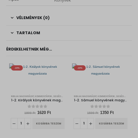
VÉLEMÉNYEK (0)
TARTALOM
ÉRDEKELHETNEK MÉG…
-10%
-10%
BIBLIAI MAGYARÁZAT, KOMMENTÁROK, SEGÉDKÖNYVEK
BIBLIAI MAGYARÁZAT, KOMMENTÁROK, SEGÉDKÖNYVEK
1-2. Királyok könyvének magyarázata
1-2. Sámuel könyvének magyarázata
0
out of 5
0
out of 5
O
C
O
C
1620
Ft
1350
Ft
1800
Ft
1500
Ft
r
u
r
u
i
r
i
r
KOSÁRBA TESZEM
KOSÁRBA TESZEM
g
r
g
r
i
e
i
e
n
n
n
n
a
t
a
t