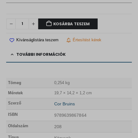
t
F
.
t
.
KOSÁRBA TESZEM
Kívánságlistára teszem
Értesítést kérek
TOVÁBBI INFORMÁCIÓK
Tömeg
0,254 kg
Méretek
19,7 × 14,2 × 1,2 cm
Szerző
Cor Bruins
ISBN
9789639867864
Oldalszám
208
Típus
Könyvek