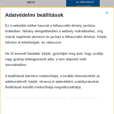
.
0
out of 5
600
Ft
×
KOSÁRBA TESZEM
Adatvédelmi beállítások
TUDOMÁNY
Kezdetben volt az információ – 2. bővített kiadás
Ez a weboldal sütiket használ a felhasználói élmény javítása
0
out of 5
O
C
1080
Ft
1200
Ft
r
u
érdekében. Néhány elengedhetetlen a webhely működéséhez, míg
i
r
g
r
KOSÁRBA TESZEM
i
e
mások segítenek elemezni és javítani a felhasználói élményt. Kérjük,
n
n
a
t
tekintse át lehetőségeit, és válasszon.
l
p
p
r
r
i
i
c
Ha 16 évesnél fiatalabb, kérjük, győződjön meg arról, hogy szülője
c
e
e
i
vagy gyámja beleegyezését adta, a nem alapvető sütik
w
s
a
:
s
1
használatához.
:
0
1
8
2
0
0
A beállításait bármikor módosíthatja, a további információkért az
TUDOMÁNY
TUDOMÁNY
0
F
Idő és örökkévalóság + Kezdetben volt az ősrobbanás?
Utazás a dinoszauruszok korába
t
adatkezelésről, kérjük, olvassa el adatvédelmi szabályzatunkat.
F
.
t
Beállításait később módosíthatja megváltoztathatja.
.
0
out of 5
0
out of 5
800
Ft
900
Ft
KOSÁRBA TESZEM
KOSÁRBA TESZEM
Ne feledje, hogy ha bizonyos típusú sütik, vagy szolgáltatások
letiltása mellett dönt, az befolyásolhatja a webhely által nyújtott
élményét és az általunk kínált szolgáltatásokat.