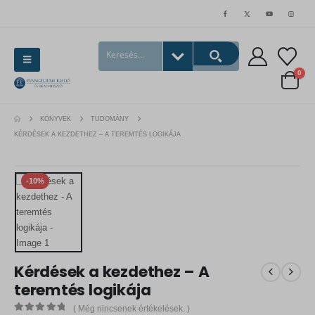
0
KÖNYVEK
TUDOMÁNY
KÉRDÉSEK A KEZDETHEZ – A TEREMTÉS LOGIKÁJA
-10%
Kérdések a kezdethez – A
teremtés logikája
( Még nincsenek értékelések. )