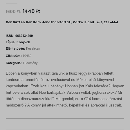
0
out of 5
O
C
1440
Ft
1600
Ft
r
u
i
r
Don Batten, Ken Ham, Jonathan Sarfati, Carl Wieland -
A-5, 264 oldal
g
r
i
e
n
n
ISBN:
9639434299
a
t
Típus:
Könyvek
l
p
Elérhetőség:
Készleten
p
r
r
i
Cikkszám:
10439
i
c
Kategória:
Tudomány
c
e
e
i
Ebben a könyvben választ találunk a húsz leggyakrabban feltett
w
s
a
:
kérdésre a teremtésről, az evolúcióval és Mózes első könyvével
s
1
kapcsolatban. Ezek közül néhány: Honnan jött Káin felesége? Hogyan
:
4
fért bele a sok állat Noé bárkájába? Valóban voltak jégkorszakok? Mi
1
4
6
0
történt a dinoszauruszokkal? Mit gondoljunk a C14 kormeghatározási
0
módszerről? A könyv jól áttekinthető, képekkel és ábrákkal illusztrált.
0
F
t
F
.
t
.