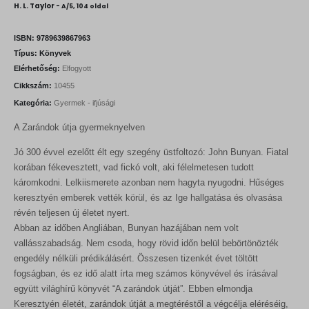
i
r
H. L. Taylor -
A/5, 104 oldal
g
r
i
e
n
n
ISBN:
9789639867963
a
t
Típus:
Könyvek
l
p
Elérhetőség:
Elfogyott
p
r
r
i
Cikkszám:
10455
i
c
Kategória:
Gyermek - ifjúsági
c
e
e
i
A Zarándok útja gyermeknyelven
w
s
a
:
s
9
Jó 300 évvel ezelőtt élt egy szegény üstfoltozó: John Bunyan. Fiatal
:
0
korában fékevesztett, vad fickó volt, aki félelmetesen tudott
1
0
káromkodni. Lelkiismerete azonban nem hagyta nyugodni. Hűséges
0
keresztyén emberek vették körül, és az Ige hallgatása és olvasása
0
F
0
t
révén teljesen új életet nyert.
.
Abban az időben Angliában, Bunyan hazájában nem volt
F
vallásszabadság. Nem csoda, hogy rövid időn belül bebörtönözték
t
.
engedély nélküli prédikálásért. Összesen tizenkét évet töltött
fogságban, és ez idő alatt írta meg számos könyvével és írásával
együtt világhírű könyvét “A zarándok útját”. Ebben elmondja
Keresztyén életét, zarándok útját a megtéréstől a végcélja eléréséig,