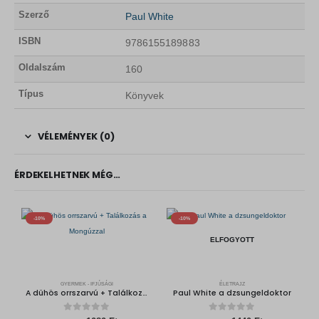
Szerző
Paul White
ISBN
9786155189883
Oldalszám
160
Típus
Könyvek
VÉLEMÉNYEK (0)
ÉRDEKELHETNEK MÉG…
-10%
-10%
ELFOGYOTT
GYERMEK - IFJÚSÁGI
ÉLETRAJZ
A dühös orrszarvú + Találkozás a Mongúzzal
Paul White a dzsungeldoktor
0
out of 5
0
out of 5