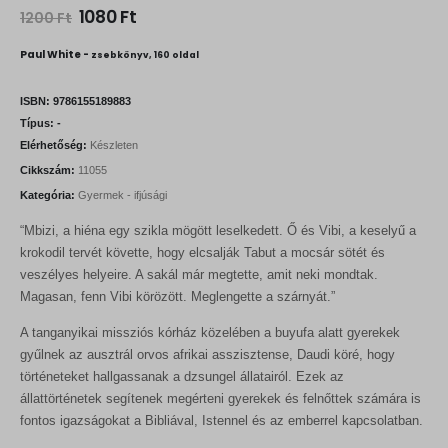
O
C
1080
Ft
1200
Ft
r
u
i
r
Paul White -
zsebkönyv, 160 oldal
g
r
i
e
n
n
ISBN:
9786155189883
a
t
Típus:
-
l
p
Elérhetőség:
Készleten
p
r
r
i
Cikkszám:
11055
i
c
Kategória:
Gyermek - ifjúsági
c
e
e
i
“Mbizi, a hiéna egy szikla mögött leselkedett. Ő és Vibi, a keselyű a
w
s
a
:
krokodil tervét követte, hogy elcsalják Tabut a mocsár sötét és
s
1
veszélyes helyeire. A sakál már megtette, amit neki mondtak.
:
0
Magasan, fenn Vibi körözött. Meglengette a szárnyát.”
1
8
2
0
A tanganyikai missziós kórház közelében a buyufa alatt gyerekek
0
0
F
gyűlnek az ausztrál orvos afrikai asszisztense, Daudi köré, hogy
t
történeteket hallgassanak a dzsungel állatairól. Ezek az
F
.
állattörténetek segítenek megérteni gyerekek és felnőttek számára is
t
.
fontos igazságokat a Bibliával, Istennel és az emberrel kapcsolatban.