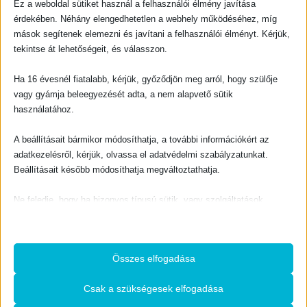
Ez a weboldal sütiket használ a felhasználói élmény javítása
érdekében. Néhány elengedhetetlen a webhely működéséhez, míg
mások segítenek elemezni és javítani a felhasználói élményt. Kérjük,
ELFOGYOTT
ELFOGYOTT
tekintse át lehetőségeit, és válasszon.
Ha 16 évesnél fiatalabb, kérjük, győződjön meg arról, hogy szülője
GYERMEK - IFJÚSÁGI
GYERMEK - IFJÚSÁGI
vagy gyámja beleegyezését adta, a nem alapvető sütik
ASKI – egy indiánfiú története
Dóra, gyere vissza
használatához.
0
out of 5
0
out of 5
800
Ft
800
Ft
A beállításait bármikor módosíthatja, a további információkért az
TOVÁBB OLVASOM
TOVÁBB OLVASOM
adatkezelésről, kérjük, olvassa el adatvédelmi szabályzatunkat.
Beállításait később módosíthatja megváltoztathatja.
Ne feledje, hogy ha bizonyos típusú sütik, vagy szolgáltatások
ELFOGYOTT
ELFOGYOTT
letiltása mellett dönt, az befolyásolhatja a webhely által nyújtott
élményét és az általunk kínált szolgáltatásokat.
GYERMEK - IFJÚSÁGI
GYERMEK - IFJÚSÁGI
Összes elfogadása
Isten mindent olyan szépnek alkotott
Zárójelben (rajzos gondolatok)
Alapvető
Az alapvető sütik és szolgáltatások biztosítják az oldal megfelelő
0
out of 5
0
out of 5
300
Csak a szükségesek elfogadása
Ft
800
Ft
működéséhez. Ezek a sütik és szolgáltatások a GDPR szerint nem