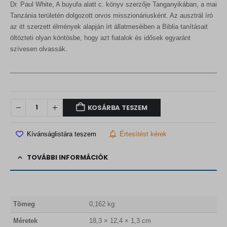
Dr. Paul White, A buyufa alatt c. könyv szerzője Tanganyikában, a mai
Tanzánia területén dolgozott orvos misszionáriusként. Az ausztrál író
az itt szerzett élmények alapján írt állatmeséiben a Biblia tanításait
öltözteti olyan köntösbe, hogy azt fiatalok és idősek egyaránt
szívesen olvassák.
KOSÁRBA TESZEM
Kívánságlistára teszem
Értesítést kérek
TOVÁBBI INFORMÁCIÓK
Tömeg
0,162 kg
Méretek
18,3 × 12,4 × 1,3 cm