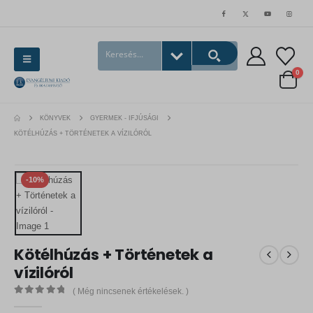
0
KÖNYVEK
GYERMEK - IFJÚSÁGI
KÖTÉLHÚZÁS + TÖRTÉNETEK A VÍZILÓRÓL
-10%
Kötélhúzás + Történetek a
vízilóról
( Még nincsenek értékelések. )
0
out of 5