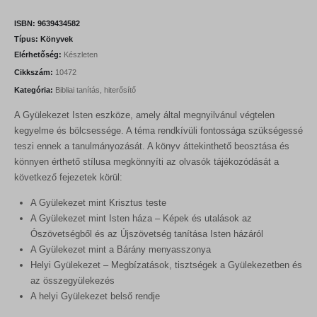
ISBN:
9639434582
Típus:
Könyvek
Elérhetőség:
Készleten
Cikkszám:
10472
Kategória:
Bibliai tanítás, hiterősítő
A Gyülekezet Isten eszköze, amely által megnyilvánul végtelen
kegyelme és bölcsessége. A téma rendkívüli fontossága szükségessé
teszi ennek a tanulmányozását. A könyv áttekinthető beosztása és
könnyen érthető stílusa megkönnyíti az olvasók tájékozódását a
következő fejezetek körül:
A Gyülekezet mint Krisztus teste
A Gyülekezet mint Isten háza – Képek és utalások az
Ószövetségből és az Újszövetség tanítása Isten házáról
A Gyülekezet mint a Bárány menyasszonya
Helyi Gyülekezet – Megbízatások, tisztségek a Gyülekezetben és
az összegyülekezés
A helyi Gyülekezet belső rendje