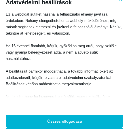
Adatvédelmi beállítások
BIBLIAI TANÍTÁS, HITERŐSÍTŐ
BIBLIAI TANÍTÁS, HITERŐSÍTŐ
Az ő száma pedig 666 – Mikor jelenik meg a fenevad bélyege?
A Gyülekezet észrevétlen félrevezetése (2. bővített kiadás) + A Torontó-áldásról
Ez a weboldal sütiket használ a felhasználói élmény javítása
0
out of 5
0
out of 5
600
Ft
800
Ft
érdekében. Néhány elengedhetetlen a webhely működéséhez, míg
mások segítenek elemezni és javítani a felhasználói élményt. Kérjük,
KOSÁRBA TESZEM
KOSÁRBA TESZEM
tekintse át lehetőségeit, és válasszon.
Ha 16 évesnél fiatalabb, kérjük, győződjön meg arról, hogy szülője
-10%
vagy gyámja beleegyezését adta, a nem alapvető sütik
használatához.
A beállításait bármikor módosíthatja, a további információkért az
BIBLIAI TANÍTÁS, HITERŐSÍTŐ
A világmegváltás hajnalpírja
adatkezelésről, kérjük, olvassa el adatvédelmi szabályzatunkat.
Beállításait később módosíthatja megváltoztathatja.
0
out of 5
O
C
1350
Ft
1500
Ft
r
u
i
r
g
r
Ne feledje, hogy ha bizonyos típusú sütik, vagy szolgáltatások
KOSÁRBA TESZEM
i
e
BIBLIAI TANÍTÁS, HITERŐSÍTŐ
n
n
letiltása mellett dönt, az befolyásolhatja a webhely által nyújtott
Az Újszövetség legfontosabb fogalmai
a
t
l
p
élményét és az általunk kínált szolgáltatásokat.
p
r
r
i
0
out of 5
300
Ft
i
c
c
e
Összes elfogadása
e
i
Alapvető
KOSÁRBA TESZEM
w
s
a
: