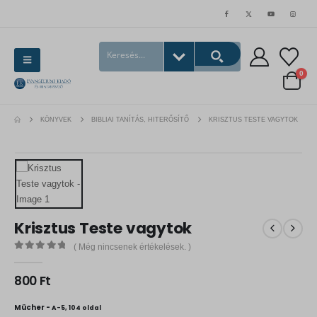
0
KÖNYVEK
BIBLIAI TANÍTÁS, HITERŐSÍTŐ
KRISZTUS TESTE VAGYTOK
Krisztus Teste vagytok
( Még nincsenek értékelések. )
0
out of 5
800
Ft
Mücher -
A-5, 104 oldal