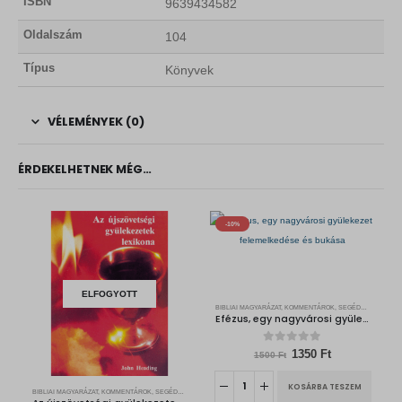
ISBN
9639434582
Oldalszám
104
Típus
Könyvek
VÉLEMÉNYEK (0)
ÉRDEKELHETNEK MÉG…
-10%
ELFOGYOTT
BIBLIAI MAGYARÁZAT, KOMMENTÁROK, SEGÉDKÖNYVEK
Efézus, egy nagyvárosi gyülekezet felemelkedése és bukása
0
out of 5
O
C
1350
Ft
1500
Ft
r
u
i
r
KOSÁRBA TESZEM
g
r
BIBLIAI MAGYARÁZAT, KOMMENTÁROK, SEGÉDKÖNYVEK
i
e