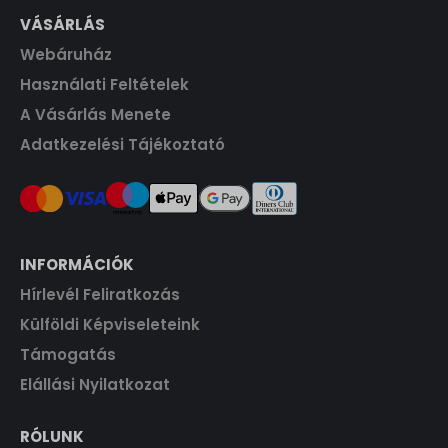
t
1
1
VÁSÁRLÁS
F
.
9
0
t
Webáruház
0
.
0
F
Használati Feltételek
t
A Vásárlás Menete
F
.
Adatkezelési Tájékoztató
t
.
INFORMÁCIÓK
Hírlevél Feliratkozás
Külföldi Képviseleteink
Támogatás
Elállási Nyilatkozat
RÓLUNK