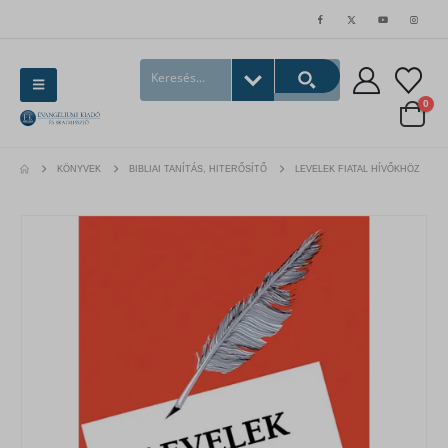
0
KÖNYVEK
BIBLIAI TANÍTÁS, HITERŐSÍTŐ
LEVELEK FIATAL HÍVŐKHÖZ