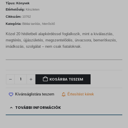
Típus:
Könyvek
Elérhetőség:
Készleten
Cikkszám:
10762
Kategória:
Bibliai tanítás, hiterősítő
Közel 20 hitéletbeli alapkérdéssel foglalkozik, mint a kiválasztás,
megtérés, újjászületés, megszentelődés, úrvacsora, bemerítkezés,
imádkozás, szolgálat – nem csak fiataloknak.
KOSÁRBA TESZEM
Kívánságlistára teszem
Értesítést kérek
TOVÁBBI INFORMÁCIÓK