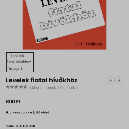
Levelek fiatal hívőkhöz
( Még nincsenek értékelések. )
0
out of 5
800
Ft
H. L. Heijkoop -
Fr5, 160 oldal
ISBN:
1111111111168