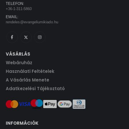
a
:
TELEFON:
i
c
0
+36-1-311-5860
s
1
c
e
0
F
:
4
EMAIL:
e
i
t
rendeles@evangeliumikiado.hu
1
4
w
s
F
.
6
0
a
:
t
0
s
1
.
0
F
:
7
t
1
1
VÁSÁRLÁS
F
.
9
0
t
Webáruház
0
.
0
F
Használati Feltételek
t
A Vásárlás Menete
F
.
Adatkezelési Tájékoztató
t
.
INFORMÁCIÓK