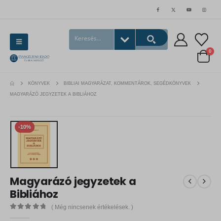
0
KÖNYVEK
BIBLIAI MAGYARÁZAT, KOMMENTÁROK, SEGÉDKÖNYVEK
MAGYARÁZÓ JEGYZETEK A BIBLIÁHOZ
-10%
Magyarázó jegyzetek a
Bibliához
( Még nincsenek értékelések. )
0
out of 5