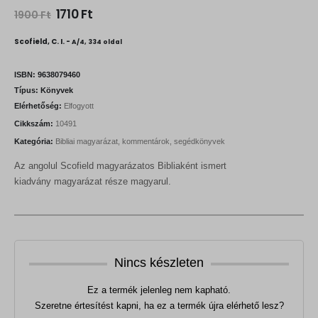
O
C
1710
Ft
1900
Ft
r
u
i
r
Scofield, C. I. -
A/4, 334 oldal
g
r
i
e
n
n
ISBN:
9638079460
a
t
Típus:
Könyvek
l
p
Elérhetőség:
Elfogyott
p
r
r
i
Cikkszám:
10491
i
c
Kategória:
Bibliai magyarázat, kommentárok, segédkönyvek
c
e
e
i
Az angolul Scofield magyarázatos Bibliaként ismert
w
s
a
:
kiadvány magyarázat része magyarul.
s
1
:
7
1
1
9
0
0
0
F
Nincs készleten
t
F
.
t
Ez a termék jelenleg nem kapható.
.
Szeretne értesítést kapni, ha ez a termék újra elérhető lesz?