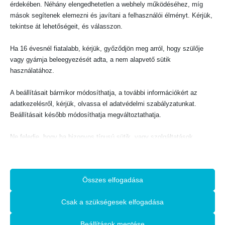
c
e
érdekében. Néhány elengedhetetlen a webhely működéséhez, míg
e
i
w
s
mások segítenek elemezni és javítani a felhasználói élményt. Kérjük,
a
:
s
1
tekintse át lehetőségeit, és válasszon.
:
3
1
5
5
0
0
BIBLIAI MAGYARÁZAT, KOMMENTÁROK, SEGÉDKÖNYVEK
BIBLIAI MAGYARÁZAT, KOMMENTÁROK, SEGÉDKÖNYVEK
0
F
Ha 16 évesnél fiatalabb, kérjük, győződjön meg arról, hogy szülője
Az Újszövetség megbízhatósága
A Szentírás néhány igazságának rövid magyarázata
t
F
.
vagy gyámja beleegyezését adta, a nem alapvető sütik
t
.
használatához.
0
out of 5
0
out of 5
800
Ft
600
Ft
KOSÁRBA TESZEM
KOSÁRBA TESZEM
A beállításait bármikor módosíthatja, a további információkért az
adatkezelésről, kérjük, olvassa el adatvédelmi szabályzatunkat.
Beállításait később módosíthatja megváltoztathatja.
Ne feledje, hogy ha bizonyos típusú sütik, vagy szolgáltatások
letiltása mellett dönt, az befolyásolhatja a webhely által nyújtott
élményét és az általunk kínált szolgáltatásokat.
KIEMELT TERMÉKEK
Összes elfogadása
Alapvető
Jézus meglepő zsenialitása
Az alapvető sütik és szolgáltatások biztosítják az oldal megfelelő
Csak a szükségesek elfogadása
működéséhez. Ezek a sütik és szolgáltatások a GDPR szerint nem
0
out of 5
O
C
2250
Ft
2500
Ft
igénylik a felhasználó hozzájárulását.
Beállítások mentése
r
u