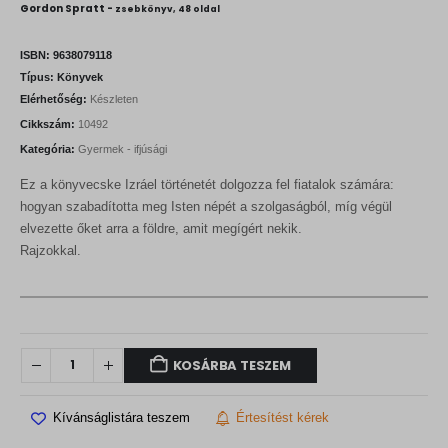
Gordon Spratt -
zsebkönyv, 48 oldal
ISBN:
9638079118
Típus:
Könyvek
Elérhetőség:
Készleten
Cikkszám:
10492
Kategória:
Gyermek - ifjúsági
Ez a könyvecske Izráel történetét dolgozza fel fiatalok számára:
hogyan szabadította meg Isten népét a szolgaságból, míg végül
elvezette őket arra a földre, amit megígért nekik.
Rajzokkal.
KOSÁRBA TESZEM
Kívánságlistára teszem
Értesítést kérek