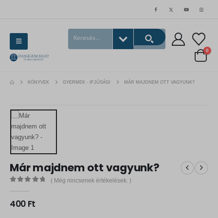
0
KÖNYVEK
GYERMEK - IFJÚSÁGI
MÁR MAJDNEM OTT VAGYUNK?
Már majdnem ott vagyunk?
( Még nincsenek értékelések. )
0
out of 5
400
Ft