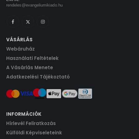
0
s
1
e
i
rendeles@evangeliumikiado.hu
0
F
:
6
w
s
t
1
2
a
:
F
.
8
0
s
9
t
0
:
0
.
0
F
1
0
VÁSÁRLÁS
t
0
Webáruház
F
.
0
F
t
Használati Feltételek
0
t
.
.
A Vásárlás Menete
F
Adatkezelési Tájékoztató
t
.
INFORMÁCIÓK
Hírlevél Feliratkozás
Külföldi Képviseleteink