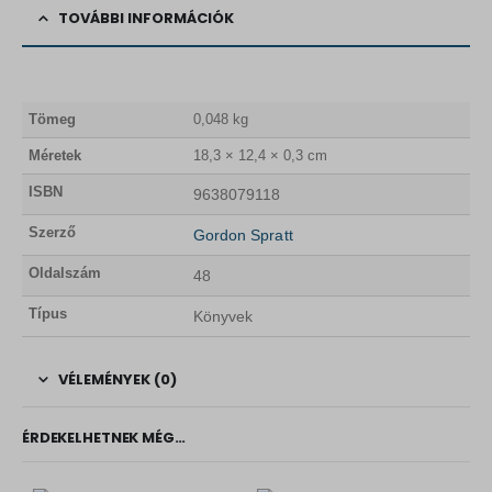
TOVÁBBI INFORMÁCIÓK
Tömeg
0,048 kg
Méretek
18,3 × 12,4 × 0,3 cm
ISBN
9638079118
Szerző
Gordon Spratt
Oldalszám
48
Típus
Könyvek
VÉLEMÉNYEK (0)
ÉRDEKELHETNEK MÉG…