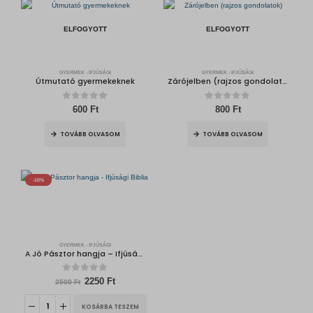
ELFOGYOTT
ELFOGYOTT
GYERMEK - IFJÚSÁGI
GYERMEK - IFJÚSÁGI
Útmutató gyermekeknek
Zárójelben (rajzos gondolatok)
0
out of 5
0
out of 5
600
Ft
800
Ft
TOVÁBB OLVASOM
TOVÁBB OLVASOM
-10%
GYERMEK - IFJÚSÁGI
A Jó Pásztor hangja – Ifjúsági Biblia
0
out of 5
O
C
2250
Ft
2500
Ft
r
u
i
r
KOSÁRBA TESZEM
g
r