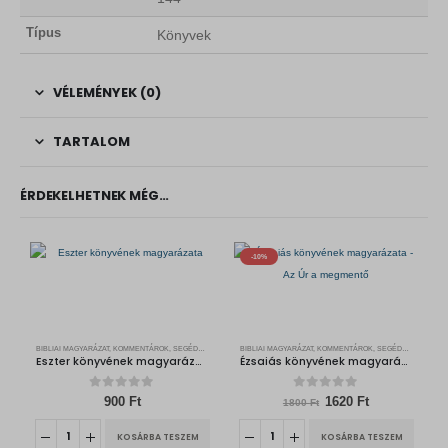
Típus
Könyvek
VÉLEMÉNYEK (0)
TARTALOM
ÉRDEKELHETNEK MÉG…
-10%
BIBLIAI MAGYARÁZAT, KOMMENTÁROK, SEGÉDKÖNYVEK
BIBLIAI MAGYARÁZAT, KOMMENTÁROK, SEGÉDKÖNYVEK
Eszter könyvének magyarázata
Ézsaiás könyvének magyarázata – Az Úr a megmentő
0
out of 5
0
out of 5
O
C
900
Ft
1620
Ft
1800
Ft
r
u
i
r
KOSÁRBA TESZEM
KOSÁRBA TESZEM
g
r