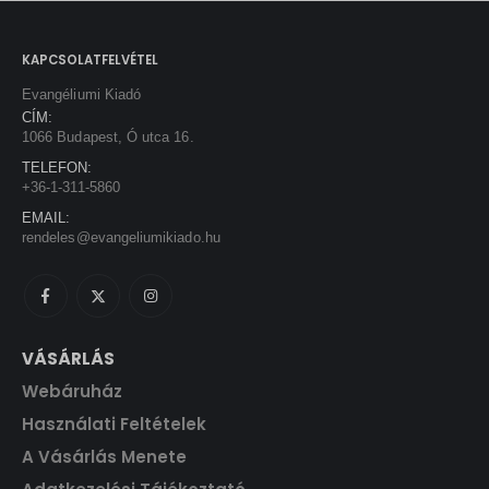
i
c
0
F
.
c
e
t
e
i
F
.
KAPCSOLATFELVÉTEL
w
s
t
Evangéliumi Kiadó
a
:
.
CÍM:
s
1
1066 Budapest, Ó utca 16.
:
3
TELEFON:
1
5
+36-1-311-5860
5
0
EMAIL:
0
rendeles@evangeliumikiado.hu
0
F
t
F
.
t
.
VÁSÁRLÁS
Webáruház
Használati Feltételek
A Vásárlás Menete