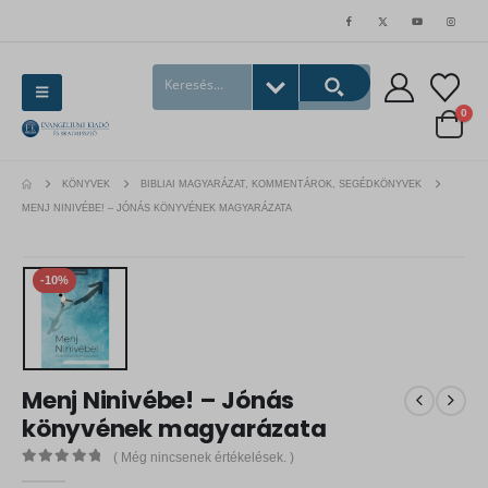
0
KÖNYVEK
BIBLIAI MAGYARÁZAT, KOMMENTÁROK, SEGÉDKÖNYVEK
MENJ NINIVÉBE! – JÓNÁS KÖNYVÉNEK MAGYARÁZATA
-10%
Menj Ninivébe! – Jónás
könyvének magyarázata
( Még nincsenek értékelések. )
0
out of 5