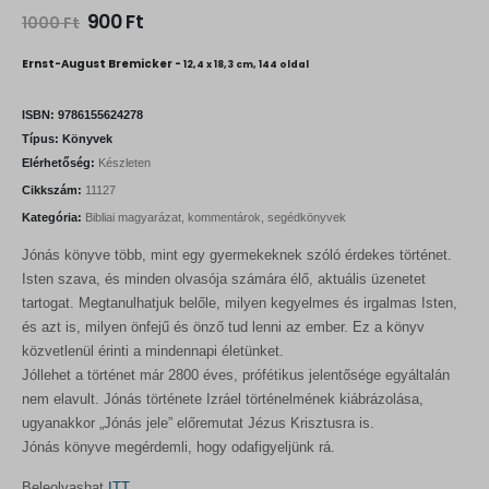
O
C
900
Ft
1000
Ft
r
u
i
r
Ernst-August Bremicker -
12,4 x 18,3 cm, 144 oldal
g
r
i
e
n
n
ISBN:
9786155624278
a
t
Típus:
Könyvek
l
p
Elérhetőség:
Készleten
p
r
r
i
Cikkszám:
11127
i
c
Kategória:
Bibliai magyarázat, kommentárok, segédkönyvek
c
e
e
i
Jónás könyve több, mint egy gyermekeknek szóló érdekes történet.
w
s
a
:
Isten szava, és minden olvasója számára élő, aktuális üzenetet
s
9
tartogat. Megtanulhatjuk belőle, milyen kegyelmes és irgalmas Isten,
:
0
és azt is, milyen önfejű és önző tud lenni az ember. Ez a könyv
1
0
0
közvetlenül érinti a mindennapi életünket.
0
F
Jóllehet a történet már 2800 éves, prófétikus jelentősége egyáltalán
0
t
nem elavult. Jónás története Izráel történelmének kiábrázolása,
.
ugyanakkor „Jónás jele” előremutat Jézus Krisztusra is.
F
t
Jónás könyve megérdemli, hogy odafigyeljünk rá.
.
Beleolvashat
ITT.