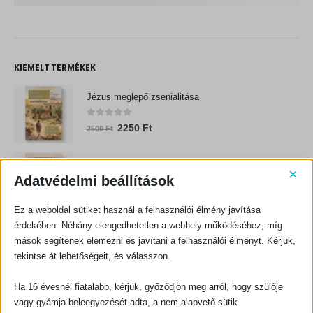
KIEMELT TERMÉKEK
Jézus meglepő zsenialitása
0
out of 5
O
C
2250
Ft
2500
Ft
r
u
i
r
(A)Tipikus nő
×
g
r
Adatvédelmi beállítások
i
e
0
out of 5
O
C
2520
Ft
2800
Ft
n
n
Ez a weboldal sütiket használ a felhasználói élmény javítása
r
u
a
t
Sok szeretettel - 8 lecke a párválasztásról
érdekében. Néhány elengedhetetlen a webhely működéséhez, míg
i
r
l
p
mások segítenek elemezni és javítani a felhasználói élményt. Kérjük,
g
r
p
r
0
out of 5
O
C
3420
Ft
tekintse át lehetőségeit, és válasszon.
i
e
3800
Ft
r
i
r
u
n
n
i
c
UTOLSÓ TERMÉKEK
i
r
Ha 16 évesnél fiatalabb, kérjük, győződjön meg arról, hogy szülője
a
t
c
e
g
r
vagy gyámja beleegyezését adta, a nem alapvető sütik
l
p
e
i