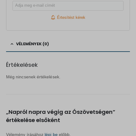
Értesítést kérek
VÉLEMÉNYEK (0)
Értékelések
Még nincsenek értékelések.
„Napról napra végig az Ószövetségen”
értékelése elsőként
Vélemény írásához
lépj be
előbb.