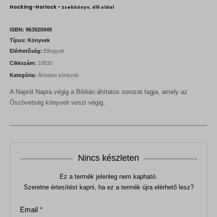
i
r
Hocking-Horlock -
zsebkönyv, 416 oldal
g
r
i
e
n
n
ISBN:
963920949
a
t
Típus:
Könyvek
l
p
Elérhetőség:
Elfogyott
p
r
r
i
Cikkszám:
10530
i
c
Kategória:
Áhítatos könyvek
c
e
e
i
A Napról Napra végig a Biblián áhítatos sorozat tagja, amely az
w
s
a
:
Ószövetség könyveit veszi végig.
s
1
:
3
1
5
5
0
0
0
F
Nincs készleten
t
F
.
t
Ez a termék jelenleg nem kapható.
.
Szeretne értesítést kapni, ha ez a termék újra elérhető lesz?
Email
*