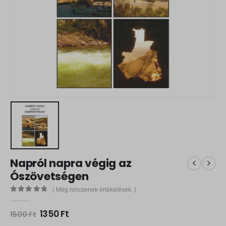
Napról napra végig az
Ószövetségen
( Még nincsenek értékelések. )
0
out of 5
O
C
1350
Ft
1500
Ft
r
u