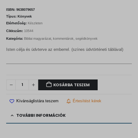
ISBN:
9638079657
Típus:
Könyvek
Elérhetőség:
Készleten
Cikkszám:
10544
Kategória:
Bibliai magyarázat, kommentárok, segédkönyvek
Isten célja és üdvterve az emberrel. (színes üdvtörténeti táblával)
KOSÁRBA TESZEM
Kívánságlistára teszem
Értesítést kérek
TOVÁBBI INFORMÁCIÓK