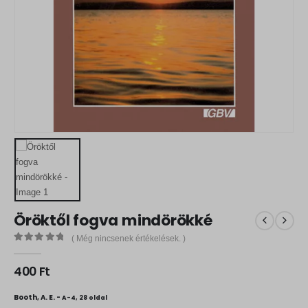
Öröktől fogva mindörökké
( Még nincsenek értékelések. )
0
out of 5
400
Ft
Booth, A. E. -
A-4, 28 oldal