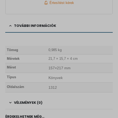
Értesítést kérek
TOVÁBBI INFORMÁCIÓK
Tömeg
0,985 kg
Méretek
21,7 × 15,7 × 4 cm
Méret
157×217 mm
Típus
Könyvek
Oldalszám
1312
VÉLEMÉNYEK (0)
ÉRDEKELHETNEK MÉG…