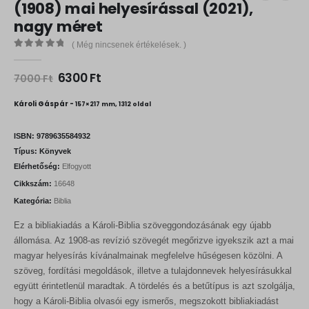
(1908) mai helyesírással (2021),
nagy méret
( Még nincsenek értékelések. )
0
out of 5
O
C
6300
Ft
7000
Ft
r
u
i
r
Károli Gáspár -
157×217 mm, 1312 oldal
g
r
i
e
n
n
ISBN:
9789635584932
a
t
Típus:
Könyvek
l
p
Elérhetőség:
Elfogyott
p
r
r
i
Cikkszám:
16648
i
c
Kategória:
Biblia
c
e
e
i
Ez a bibliakiadás a Károli-Biblia szöveggondozásának egy újabb
w
s
a
:
állomása. Az 1908-as revízió szövegét megőrizve igyekszik azt a mai
s
6
magyar helyesírás kívánalmainak megfelelve hűségesen közölni. A
:
3
szöveg, fordítási megoldások, illetve a tulajdonnevek helyesírásukkal
7
0
0
0
együtt érintetlenül maradtak. A tördelés és a betűtípus is azt szolgálja,
0
hogy a Károli-Biblia olvasói egy ismerős, megszokott bibliakiadást