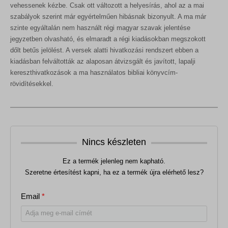
0
F
vehessenek kézbe. Csak ott változott a helyesírás, ahol az a mai
t
szabályok szerint már egyértelműen hibásnak bizonyult. A ma már
F
.
t
szinte egyáltalán nem használt régi magyar szavak jelentése
.
jegyzetben olvasható, és elmaradt a régi kiadásokban megszokott
dőlt betűs jelölést. A versek alatti hivatkozási rendszert ebben a
kiadásban felváltották az alaposan átvizsgált és javított, lapalji
kereszthivatkozások a ma használatos bibliai könyvcím-
rövidítésekkel.
Nincs készleten
Ez a termék jelenleg nem kapható.
Szeretne értesítést kapni, ha ez a termék újra elérhető lesz?
Email
*