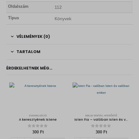
Oldalszám
112
Típus
Könyvek
VÉLEMÉNYEK (0)
TARTALOM
ÉRDEKELHETNEK MÉG…
EVANGELIZÁCIÓ
BIBLIAI TANÍTÁS, HITERŐSÍTŐ
A keresztyének Istene
Isten Fia – valóban Isten és valóban ember
0
out of 5
0
out of 5
300
Ft
300
Ft