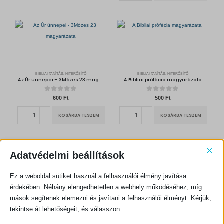
a
t
l
p
p
r
r
i
i
c
c
e
e
i
w
s
a
:
s
1
:
0
1
8
2
0
0
BIBLIAI TANÍTÁS, HITERŐSÍTŐ
BIBLIAI TANÍTÁS, HITERŐSÍTŐ
0
F
Az Úr ünnepei – 3Mózes 23 magyarázata
A Bibliai prófécia magyarázata
t
F
.
t
.
0
out of 5
0
out of 5
600
Ft
500
Ft
KOSÁRBA TESZEM
KOSÁRBA TESZEM
×
Adatvédelmi beállítások
Ez a weboldal sütiket használ a felhasználói élmény javítása
érdekében. Néhány elengedhetetlen a webhely működéséhez, míg
mások segítenek elemezni és javítani a felhasználói élményt. Kérjük,
BIBLIAI TANÍTÁS, HITERŐSÍTŐ
1914 – beteljesedett prófécia
tekintse át lehetőségeit, és válasszon.
0
out of 5
600
Ft