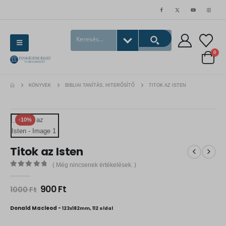
0
KÖNYVEK
BIBLIAI TANÍTÁS, HITERŐSÍTŐ
TITOK AZ ISTEN
-10%
Titok az Isten
( Még nincsenek értékelések. )
0
out of 5
O
C
900
Ft
1000
Ft
r
u
i
r
Donald Macleod -
123x182mm, 112 oldal
g
r
i
e