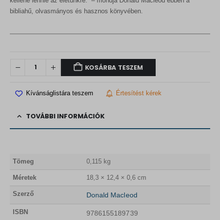
kellene lennie az életünkre.” – mondja Donald Macleod ebben a
bibliahű, olvasmányos és hasznos könyvében.
KOSÁRBA TESZEM
Kívánságlistára teszem
Értesítést kérek
TOVÁBBI INFORMÁCIÓK
Tömeg
0,115 kg
Méretek
18,3 × 12,4 × 0,6 cm
Szerző
Donald Macleod
ISBN
9786155189739