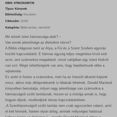
n
n
ISBN:
9786155189739
a
t
Típus:
Könyvek
l
p
Elérhetőség:
Készleten
p
r
r
i
Cikkszám:
11036
i
c
Kategória:
Bibliai tanítás, hiterősítő
c
e
e
i
Mit értünk Isten hármassága alatt? –
w
s
a
:
Van ennek jelentősége az életünkre nézve?
s
9
A Biblia világosan tanít az Atya, a Fiú és a Szent Szellem egymás
:
0
közötti kapcsolatáról. E hármas egység teljes megértése kívül esik
1
0
0
azon, ami számunkra megadatott, mivel valójában egy isteni titokról
0
F
van szó. Mégis lehetőségünk van arra, hogy bepillantsunk ebbe a
0
t
rejtelembe.
.
Ez azért is fontos a számunkra, mert ha az Istenről alkotott képünk
F
t
rossz, akkor más elképzeléseink is hibásak lehetnek. Donald Macleod
.
könyvében bemutatja, milyen nagy jelentősége van számunkra a
hármasságról szóló tanításnak, hiszen ez a mintája annak is, hogy
hogyan éljünk, viselkedjünk társas kapcsolatainkban.
„A Szentháromságról szóló tanítás nem csak egyszerűen valami, amit
el kell hinnünk, hanem olyan dolog, aminek mélységes hatással