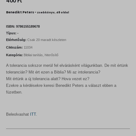
400
Ft
Benedikt Peters -
zsebkönyv, 48 oldal
ISBN:
9786155189678
Típus:
-
Elérhetőség:
Csak 20 maradt készleten
Cikkszám:
11034
Kategória:
Bibliai tanítás, hiterősítő
A tolerancia sokszor merül fel elvárásként világunkban. De mit értünk
tolerancián? Mit ért ezen a Biblia? Mi az intolerancia?
Mit értünk a új tolerancia alatt? Hova vezet ez?
Ezekre a kérdésekre keresi Benedikt Peters a választ ebben a
füzetben.
Beleolvashat
ITT.