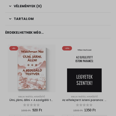
VÉLEMÉNYEK (0)
TARTALOM
ÉRDEKELHETNEK MÉG…
-8%
-10%
BIBLIAI TANÍTÁS, HITERŐSÍTŐ
BIBLIAI TANÍTÁS, HITERŐSÍTŐ
Ülni, járni, állni + A szolgáló testvér
Az elfelejtett isteni parancs: Legyetek szentek!
0
out of 5
0
out of 5
O
C
O
C
920
Ft
1350
Ft
1000
Ft
1500
Ft
r
u
r
u