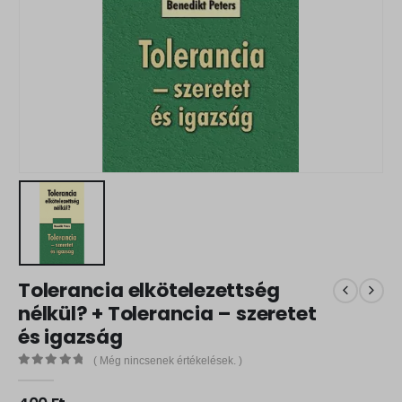
Tolerancia elkötelezettség
nélkül? + Tolerancia – szeretet
és igazság
( Még nincsenek értékelések. )
0
out of 5