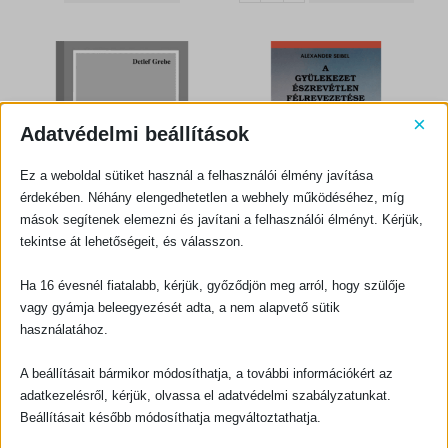
a
t
a
t
l
p
l
p
p
r
p
r
r
i
r
i
i
c
i
c
c
e
c
e
e
i
e
i
w
s
w
s
a
:
a
:
s
1
s
1
:
6
:
0
×
1
2
1
8
Adatvédelmi beállítások
8
0
2
0
0
0
0
F
0
F
t
t
F
.
F
.
Ez a weboldal sütiket használ a felhasználói élmény javítása
t
t
.
.
érdekében. Néhány elengedhetetlen a webhely működéséhez, míg
mások segítenek elemezni és javítani a felhasználói élményt. Kérjük,
tekintse át lehetőségeit, és válasszon.
BIBLIAI TANÍTÁS, HITERŐSÍTŐ
BIBLIAI TANÍTÁS, HITERŐSÍTŐ
Az ő száma pedig 666 – Mikor jelenik meg a fenevad bélyege?
A Gyülekezet észrevétlen félrevezetése (2. bővített kiadás) + A Torontó-áldásról
Ha 16 évesnél fiatalabb, kérjük, győződjön meg arról, hogy szülője
0
out of 5
0
out of 5
600
Ft
800
Ft
vagy gyámja beleegyezését adta, a nem alapvető sütik
KOSÁRBA TESZEM
KOSÁRBA TESZEM
használatához.
A beállításait bármikor módosíthatja, a további információkért az
adatkezelésről, kérjük, olvassa el adatvédelmi szabályzatunkat.
Beállításait később módosíthatja megváltoztathatja.