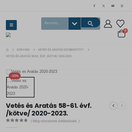
0
KÖNYVEK
VETÉS ÉS ARATÁS EGYBEKÖTÖTT
VETÉS ÉS ARATÁS 58-61. ÉVF. /KÖTVE/ 2020-2023.
-10%
Vetés és Aratás 58-61. évf.
/kötve/ 2020-2023.
( Még nincsenek értékelések. )
0
out of 5