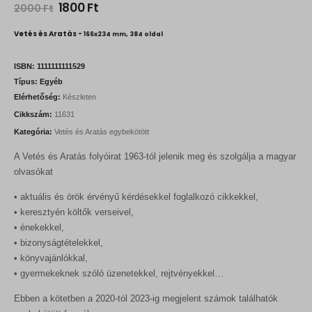
O
C
1800
Ft
2000
Ft
r
u
i
r
Vetés és Aratás -
166x234 mm, 384 oldal
g
r
i
e
n
n
ISBN:
1111111111529
a
t
Típus:
Egyéb
l
p
Elérhetőség:
Készleten
p
r
r
i
Cikkszám:
11631
i
c
Kategória:
Vetés és Aratás egybekötött
c
e
e
i
A Vetés és Aratás folyóirat 1963-tól jelenik meg és szolgálja a magyar
w
s
a
:
olvasókat
s
1
:
8
• aktuális és örök érvényű kérdésekkel foglalkozó cikkekkel,
2
0
• keresztyén költők verseivel,
0
0
• énekekkel,
0
0
F
• bizonyságtételekkel,
t
• könyvajánlókkal,
F
.
• gyermekeknek szóló üzenetekkel, rejtvényekkel…
t
.
Ebben a kötetben a 2020-tól 2023-ig megjelent számok találhatók