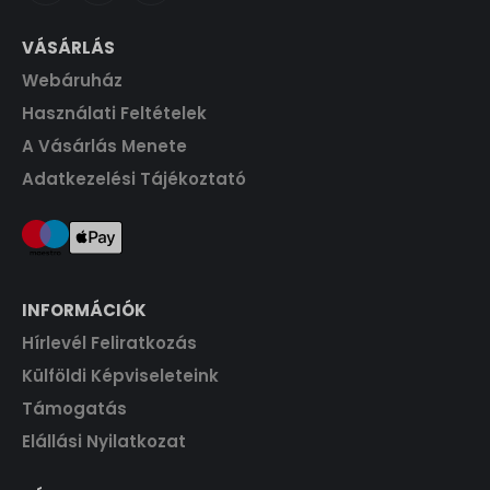
:
4
t
1
4
VÁSÁRLÁS
F
.
6
0
t
Webáruház
0
.
0
F
Használati Feltételek
t
A Vásárlás Menete
F
.
Adatkezelési Tájékoztató
t
.
INFORMÁCIÓK
Hírlevél Feliratkozás
Külföldi Képviseleteink
Támogatás
Elállási Nyilatkozat