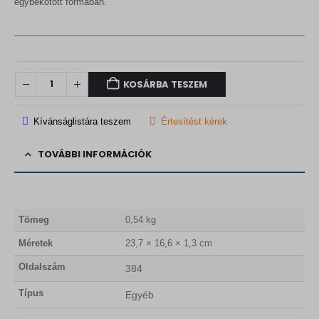
egybekötött formában.
KOSÁRBA TESZEM
Kívánságlistára teszem
Értesítést kérek
TOVÁBBI INFORMÁCIÓK
Tömeg
0,54 kg
Méretek
23,7 × 16,6 × 1,3 cm
Oldalszám
384
Típus
Egyéb