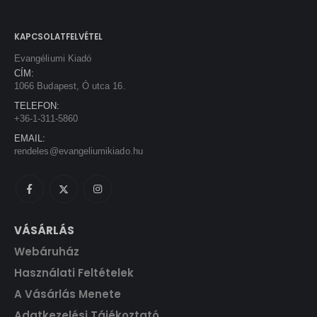
e
i
F
.
w
s
t
a
:
KAPCSOLATFELVÉTEL
.
s
1
Evangéliumi Kiadó
:
3
CÍM:
1
5
1066 Budapest, Ó utca 16.
5
0
TELEFON:
0
+36-1-311-5860
0
F
EMAIL:
t
rendeles@evangeliumikiado.hu
F
.
t
.
VÁSÁRLÁS
Webáruház
Használati Feltételek
A Vásárlás Menete
Adatkezelési Tájékoztató