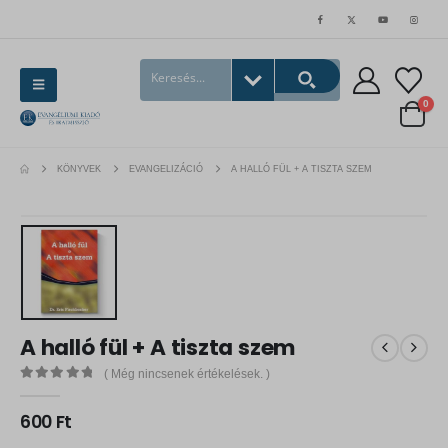
0
KÖNYVEK
EVANGELIZÁCIÓ
A HALLÓ FÜL + A TISZTA SZEM
A halló fül + A tiszta szem
( Még nincsenek értékelések. )
0
out of 5
600
Ft