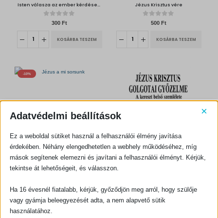
Isten válasza az ember kérdéseire – Az üdvösség útja
Jézus Krisztus vére
.
F
t
.
0
out of 5
0
out of 5
300
Ft
500
Ft
KOSÁRBA TESZEM
KOSÁRBA TESZEM
-10%
×
Adatvédelmi beállítások
EVANGELIZÁCIÓ
Jézus a mi sorsunk
Ez a weboldal sütiket használ a felhasználói élmény javítása
0
out of 5
O
C
1350
Ft
1500
Ft
érdekében. Néhány elengedhetetlen a webhely működéséhez, míg
r
u
i
r
mások segítenek elemezni és javítani a felhasználói élményt. Kérjük,
g
r
KOSÁRBA TESZEM
i
e
EVANGELIZÁCIÓ
n
n
tekintse át lehetőségeit, és válasszon.
Jézus Krisztus golgotai győzelme – A kereszt belső szemlélete
a
t
l
p
p
r
r
i
0
out of 5
200
Ft
Ha 16 évesnél fiatalabb, kérjük, győződjön meg arról, hogy szülője
i
c
c
e
vagy gyámja beleegyezését adta, a nem alapvető sütik
e
i
KOSÁRBA TESZEM
w
s
használatához.
a
:
s
1