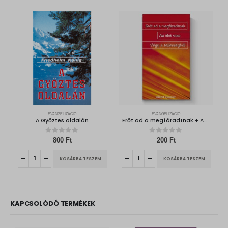
EVANGELIZÁCIÓ
EVANGELIZÁCIÓ
A Győztes oldalán
Erőt ad a megfáradtnak + Az élet víze + Végy a teljességből
0
out of 5
0
out of 5
800
Ft
200
Ft
KOSÁRBA TESZEM
KOSÁRBA TESZEM
KAPCSOLÓDÓ TERMÉKEK