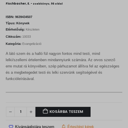
Fischbacher, E. -
zsebkönyv, 96 oldal
ISBN:
9639434507
Típus:
Könyvek
Elérhetőség:
Készleten
Cikkszám:
10033
Kategória:
Evangelizáció
A látó szem és a halló fül nagyon fontos mind testi, mind
lelki/szellemi értelemben mindannyiunk számára. Az orvos szerző
erre mutat rá könyvében, szép párhuzamot állítva fel az egészséges
és a megbetegedet testi és lelki szervünk segítségével és
funkcióleírásával.
KOSÁRBA TESZEM
Kívánságlistára teszem
Értesítést kérek