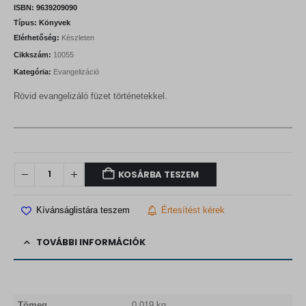
ISBN:
9639209090
Típus:
Könyvek
Elérhetőség:
Készleten
Cikkszám:
10055
Kategória:
Evangelizáció
Rövid evangelizáló füzet történetekkel.
KOSÁRBA TESZEM
Kívánságlistára teszem
Értesítést kérek
TOVÁBBI INFORMÁCIÓK
Tömeg
0,019 kg