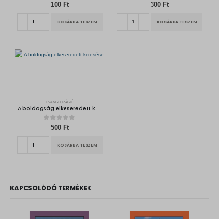
0
out of 5
0
out of 5
100
Ft
300
Ft
KOSÁRBA TESZEM
KOSÁRBA TESZEM
EVANGELIZÁCIÓ
A boldogság elkeseredett keresése
0
out of 5
500
Ft
KOSÁRBA TESZEM
KAPCSOLÓDÓ TERMÉKEK