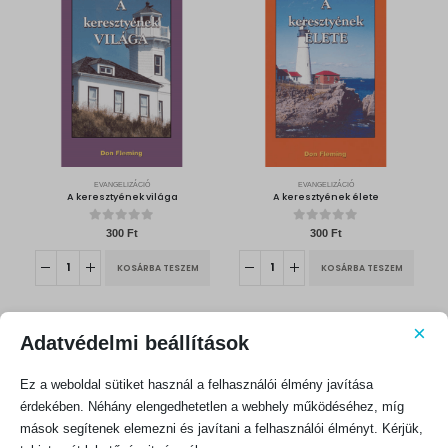
EVANGELIZÁCIÓ
EVANGELIZÁCIÓ
A keresztyének világa
A keresztyének élete
0
out of 5
0
out of 5
300
Ft
300
Ft
KOSÁRBA TESZEM
KOSÁRBA TESZEM
×
Adatvédelmi beállítások
Ez a weboldal sütiket használ a felhasználói élmény javítása
érdekében. Néhány elengedhetetlen a webhely működéséhez, míg
mások segítenek elemezni és javítani a felhasználói élményt. Kérjük,
EVANGELIZÁCIÓ
EVANGELIZÁCIÓ
Ezt tette Isten
Amit a Biblia tanít