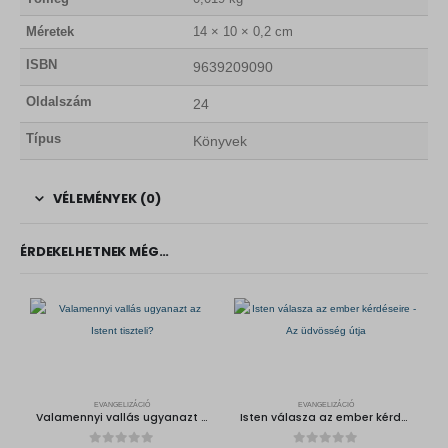
Méretek
14 × 10 × 0,2 cm
ISBN
9639209090
Oldalszám
24
Típus
Könyvek
VÉLEMÉNYEK (0)
ÉRDEKELHETNEK MÉG…
EVANGELIZÁCIÓ
EVANGELIZÁCIÓ
Valamennyi vallás ugyanazt az Istent tiszteli?
Isten válasza az ember kérdéseire – Az üdvösség útja