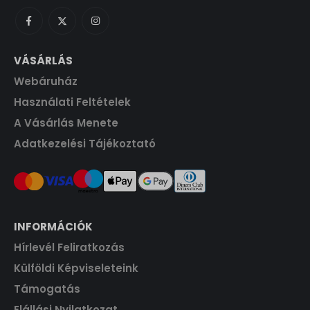
F
.
5
0
a
:
t
0
s
3
.
0
F
:
1
t
3
5
VÁSÁRLÁS
F
.
5
0
t
Webáruház
0
.
0
F
Használati Feltételek
t
A Vásárlás Menete
F
.
t
Adatkezelési Tájékoztató
.
INFORMÁCIÓK
Hírlevél Feliratkozás
Külföldi Képviseleteink
Támogatás
Elállási Nyilatkozat