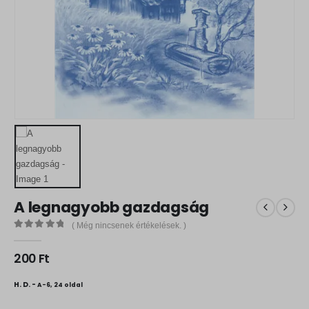
A legnagyobb gazdagság
( Még nincsenek értékelések. )
0
out of 5
200
Ft
H. D. -
A-6, 24 oldal