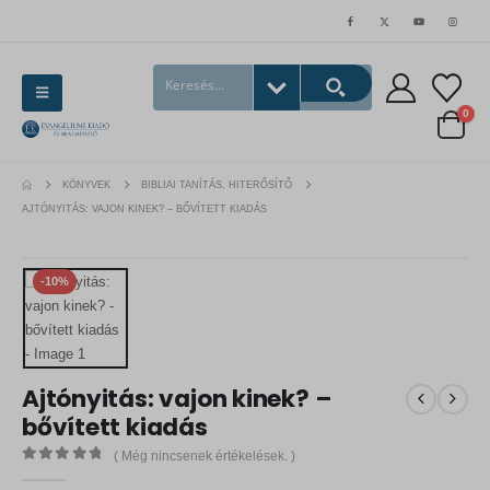
0
KÖNYVEK
BIBLIAI TANÍTÁS, HITERŐSÍTŐ
AJTÓNYITÁS: VAJON KINEK? – BŐVÍTETT KIADÁS
-10%
Ajtónyitás: vajon kinek? –
bővített kiadás
( Még nincsenek értékelések. )
0
out of 5