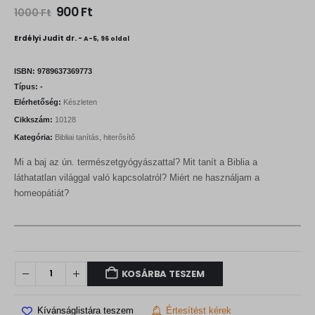
O
C
900
Ft
1000
Ft
r
u
i
r
Erdélyi Judit dr. -
A-5, 96 oldal
g
r
i
e
n
n
ISBN:
9789637369773
a
t
Típus:
-
l
p
Elérhetőség:
Készleten
p
r
r
i
Cikkszám:
10128
i
c
Kategória:
Bibliai tanítás, hiterősítő
c
e
e
i
Mi a baj az ún. természetgyógyászattal? Mit tanít a Biblia a
w
s
a
:
láthatatlan világgal való kapcsolatról? Miért ne használjam a
s
9
homeopátiát?
:
0
1
0
0
0
F
0
t
.
F
KOSÁRBA TESZEM
t
.
Kívánságlistára teszem
Értesítést kérek