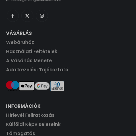
w
s
F
.
4
0
a
:
t
0
s
1
.
0
F
:
4
t
1
4
VÁSÁRLÁS
F
.
6
0
t
Webáruház
0
.
0
F
Használati Feltételek
t
A Vásárlás Menete
F
.
Adatkezelési Tájékoztató
t
.
INFORMÁCIÓK
Hírlevél Feliratkozás
Külföldi Képviseleteink
Támogatás