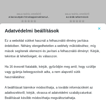
a
:
s
1
:
0
1
8
2
0
0
BIBLIAI TANÍTÁS, HITERŐSÍTŐ
BIBLIAI TANÍTÁS, HITERŐSÍTŐ
0
F
A keresztyén hit alapjainak tanulmányozása – 2. kötet
Az örök reformáció
t
F
.
t
.
0
out of 5
0
out of 5
O
C
1080
Ft
800
Ft
1200
Ft
×
r
u
Adatvédelmi beállítások
i
r
g
r
KOSÁRBA TESZEM
KOSÁRBA TESZEM
i
e
n
n
a
t
Ez a weboldal sütiket használ a felhasználói élmény javítása
l
p
p
r
érdekében. Néhány elengedhetetlen a webhely működéséhez, míg
r
i
i
c
mások segítenek elemezni és javítani a felhasználói élményt. Kérjük,
c
e
e
i
tekintse át lehetőségeit, és válasszon.
w
s
a
:
s
1
:
0
1
8
Ha 16 évesnél fiatalabb, kérjük, győződjön meg arról, hogy szülője
2
0
0
vagy gyámja beleegyezését adta, a nem alapvető sütik
BIBLIAI TANÍTÁS, HITERŐSÍTŐ
BIBLIAI TANÍTÁS, HITERŐSÍTŐ
0
F
A hit tápláléka
Az Atya vonzása
t
használatához.
F
.
t
.
0
out of 5
0
out of 5
600
Ft
400
Ft
A beállításait bármikor módosíthatja, a további információkért az
KOSÁRBA TESZEM
KOSÁRBA TESZEM
adatkezelésről, kérjük, olvassa el adatvédelmi szabályzatunkat.
Beállításait később módosíthatja megváltoztathatja.