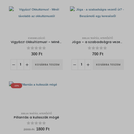
EVANGELIZÁCIÓ
BIBLIAI TANÍTÁS, HITERŐSÍTŐ
Vigyázz! Okkultizmus! – Minél távolabb az okkultizmustól
Jóga – a szabadságra vezető út? – Beszámoló egy keresésről
0
out of 5
0
out of 5
300
Ft
700
Ft
KOSÁRBA TESZEM
KOSÁRBA TESZEM
-10%
BIBLIAI TANÍTÁS, HITERŐSÍTŐ
Pillantás a kulisszák mögé
0
out of 5
O
C
1800
Ft
2000
Ft
r
u