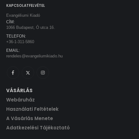
a
:
KAPCSOLATFELVÉTEL
.
s
1
Evangéliumi Kiadó
:
3
CÍM:
1
5
1066 Budapest, Ó utca 16.
5
0
TELEFON:
0
+36-1-311-5860
0
F
EMAIL:
t
rendeles@evangeliumikiado.hu
F
.
t
.
VÁSÁRLÁS
Webáruház
Használati Feltételek
A Vásárlás Menete
Adatkezelési Tájékoztató