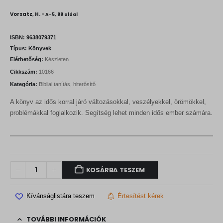
Vorsatz, H. -
A-5, 88 oldal
ISBN:
9638079371
Típus:
Könyvek
Elérhetőség:
Készleten
Cikkszám:
10166
Kategória:
Bibliai tanítás, hiterősítő
A könyv az idős korral járó változásokkal, veszélyekkel, örömökkel,
problémákkal foglalkozik. Segítség lehet minden idős ember számára.
KOSÁRBA TESZEM
Kívánságlistára teszem
Értesítést kérek
TOVÁBBI INFORMÁCIÓK