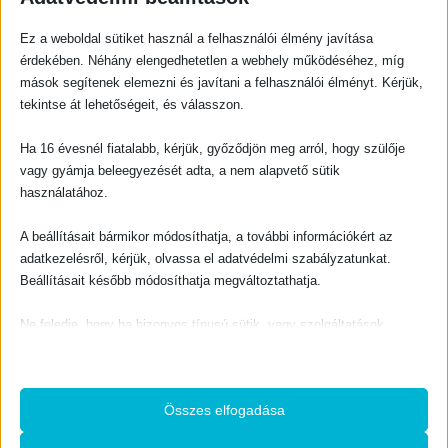
BIBLIAI TANÍTÁS, HITERŐSÍTŐ
BIBLIAI TANÍTÁS, HITERŐSÍTŐ
Az örök reformáció
A hit tápláléka
Ez a weboldal sütiket használ a felhasználói élmény javítása
0
out of 5
0
out of 5
800
Ft
600
Ft
érdekében. Néhány elengedhetetlen a webhely működéséhez, míg
mások segítenek elemezni és javítani a felhasználói élményt. Kérjük,
KOSÁRBA TESZEM
KOSÁRBA TESZEM
tekintse át lehetőségeit, és válasszon.
Ha 16 évesnél fiatalabb, kérjük, győződjön meg arról, hogy szülője
-10%
vagy gyámja beleegyezését adta, a nem alapvető sütik
használatához.
A beállításait bármikor módosíthatja, a további információkért az
BIBLIAI TANÍTÁS, HITERŐSÍTŐ
BIBLIAI TANÍTÁS, HITERŐSÍTŐ
adatkezelésről, kérjük, olvassa el adatvédelmi szabályzatunkat.
A Megfeszített diadala
Ami bekövetkezik hamar
Beállításait később módosíthatja megváltoztathatja.
0
out of 5
0
out of 5
O
C
1440
Ft
500
Ft
1600
Ft
r
u
i
r
Ne feledje, hogy ha bizonyos típusú sütik, vagy szolgáltatások
g
r
KOSÁRBA TESZEM
KOSÁRBA TESZEM
i
e
letiltása mellett dönt, az befolyásolhatja a webhely által nyújtott
n
n
a
t
l
p
élményét és az általunk kínált szolgáltatásokat.
p
r
r
i
i
c
c
e
Összes elfogadása
e
i
Alapvető
w
s
a
:
Az alapvető sütik és szolgáltatások biztosítják az oldal megfelelő
s
1