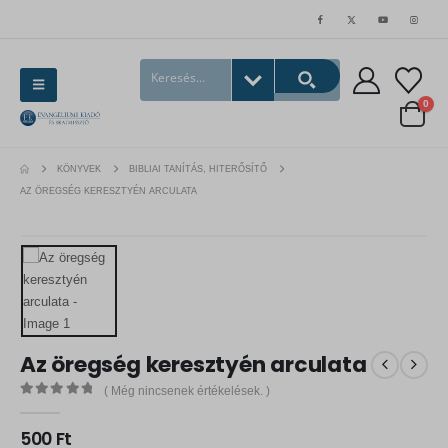
0
KÖNYVEK
BIBLIAI TANÍTÁS, HITERŐSÍTŐ
AZ ÖREGSÉG KERESZTYÉN ARCULATA
Az öregség keresztyén arculata
( Még nincsenek értékelések. )
0
out of 5
500
Ft