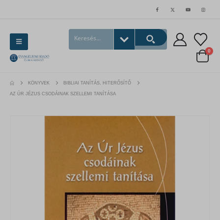
0
KÖNYVEK
BIBLIAI TANÍTÁS, HITERŐSÍTŐ
AZ ÚR JÉZUS CSODÁINAK SZELLEMI TANÍTÁSA