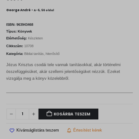
George André -
A-5, 56 oldal
ISBN:
963943468
Típus:
Könyvek
Elérhetőség:
Készleten
Cikkszám:
10708
Kategória:
Bibliai tanítás, hiterősítő
Jézus Krisztus csodái tele vannak tanításokkal, akár történelmi
összefüggésüket, akár szellemi jelentőségüket nézzük. Ezeket
vizsgálja meg a könyv közelebbről.
KOSÁRBA TESZEM
Kívánságlistára teszem
Értesítést kérek