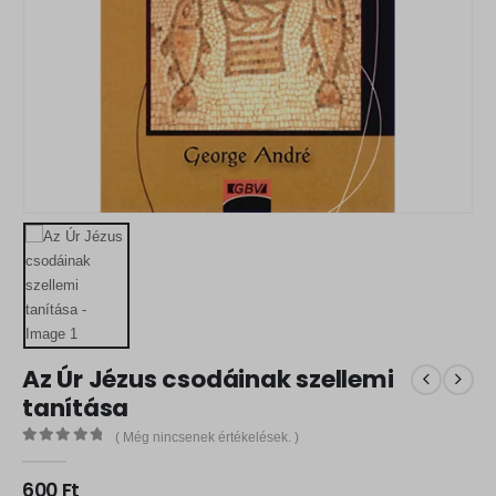
Az Úr Jézus csodáinak szellemi
tanítása
( Még nincsenek értékelések. )
0
out of 5
600
Ft