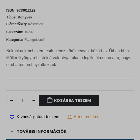
ISBN:
9639012122
Típus:
Könyvek
Elérhetőség:
Készleten
Cikkszám:
10237
Kategória:
Evangelizáció
Sokunknak nehezére esik nehéz körülmények között az Úrban bízni.
Müller György a bristoli árvák atyja talán a legilletékesebb arra, hogy
erről a témáról nyilatkozzék.
KOSÁRBA TESZEM
Kívánságlistára teszem
Értesítést kérek
TOVÁBBI INFORMÁCIÓK