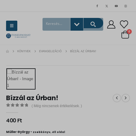
0
KÖNYVEK
EVANGELIZÁCIÓ
BÍZZÁL AZ ÚRBAN!
Bízzál az Úrban!
( Még nincsenek értékelések. )
0
out of 5
400
Ft
Müller György -
zsebkönyv, 40 oldal