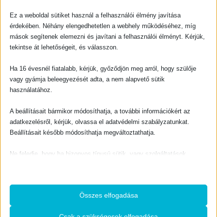
Ez a weboldal sütiket használ a felhasználói élmény javítása
0
out of 5
0
out of 5
O
C
800
Ft
1350
Ft
1500
Ft
r
u
érdekében. Néhány elengedhetetlen a webhely működéséhez, míg
i
r
g
r
KOSÁRBA TESZEM
KOSÁRBA TESZEM
mások segítenek elemezni és javítani a felhasználói élményt. Kérjük,
i
e
n
n
a
t
tekintse át lehetőségeit, és válasszon.
l
p
p
r
r
i
i
c
Ha 16 évesnél fiatalabb, kérjük, győződjön meg arról, hogy szülője
c
e
e
i
vagy gyámja beleegyezését adta, a nem alapvető sütik
w
s
a
:
használatához.
s
1
:
3
1
5
5
0
0
A beállításait bármikor módosíthatja, a további információkért az
EVANGELIZÁCIÓ
EVANGELIZÁCIÓ
0
F
A legnagyobb nyereség
Jézus Krisztus – vagy Buddha, Mohamed, hinduizmus
t
adatkezelésről, kérjük, olvassa el adatvédelmi szabályzatunkat.
F
.
t
Beállításait később módosíthatja megváltoztathatja.
.
0
out of 5
0
out of 5
600
Ft
700
Ft
Ne feledje, hogy ha bizonyos típusú sütik, vagy szolgáltatások
KOSÁRBA TESZEM
KOSÁRBA TESZEM
letiltása mellett dönt, az befolyásolhatja a webhely által nyújtott
élményét és az általunk kínált szolgáltatásokat.
Összes elfogadása
Alapvető
Az alapvető sütik és szolgáltatások biztosítják az oldal megfelelő
Csak a szükségesek elfogadása