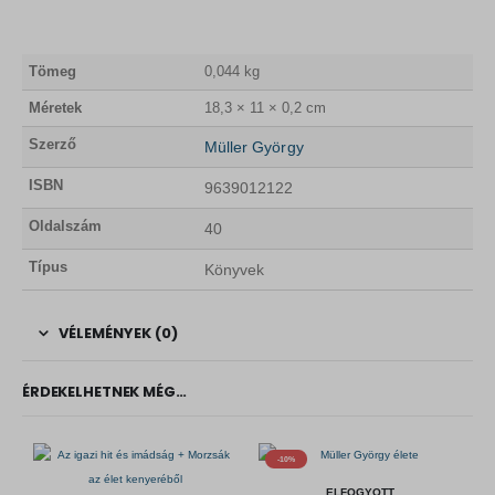
Tömeg
0,044 kg
Méretek
18,3 × 11 × 0,2 cm
Szerző
Müller György
ISBN
9639012122
Oldalszám
40
Típus
Könyvek
VÉLEMÉNYEK (0)
ÉRDEKELHETNEK MÉG…
-10%
ELFOGYOTT