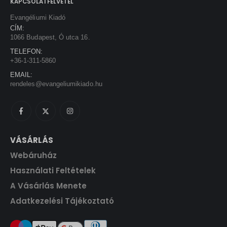
a
:
KAPCSOLATFELVÉTEL
.
s
1
Evangéliumi Kiadó
:
3
CÍM:
1
5
1066 Budapest, Ó utca 16.
5
0
TELEFON:
0
+36-1-311-5860
0
F
EMAIL:
t
rendeles@evangeliumikiado.hu
F
.
t
.
VÁSÁRLÁS
Webáruház
Használati Feltételek
A Vásárlás Menete
Adatkezelési Tájékoztató