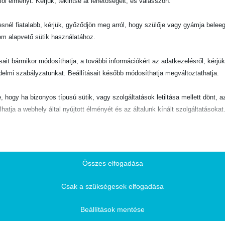
lói élményt. Kérjük, tekintse át lehetőségeit, és válasszon.
snél fiatalabb, kérjük, győződjön meg arról, hogy szülője vagy gyámja belee
em alapvető sütik használatához.
ásait bármikor módosíthatja, a további információkért az adatkezelésről, kérjü
SÍTŐ
Jóga – a szabadságra vezető út? – Beszámoló egy keresésről
delmi szabályzatunkat. Beállításait később módosíthatja megváltoztathatja.
e, hogy ha bizonyos típusú sütik, vagy szolgáltatások letiltása mellett dönt, a
lhatja a webhely által nyújtott élményét és az általunk kínált szolgáltatásokat
ető
pvető sütik és szolgáltatások biztosítják az oldal megfelelő működéséhez. E
és szolgáltatások a GDPR szerint nem igénylik a felhasználó hozzájárulását.
Összes elfogadása
Részletek megjelenítése
Csak a szükségesek elfogadása
ztikai
ie
isztikai sütik és szolgáltatások felhasználási információkat gyűjtenek, amelye
Beállítások mentése
vé teszik számunkra, hogy betekintést nyerjünk abba, hogyan lépnek kapcsol
SSID