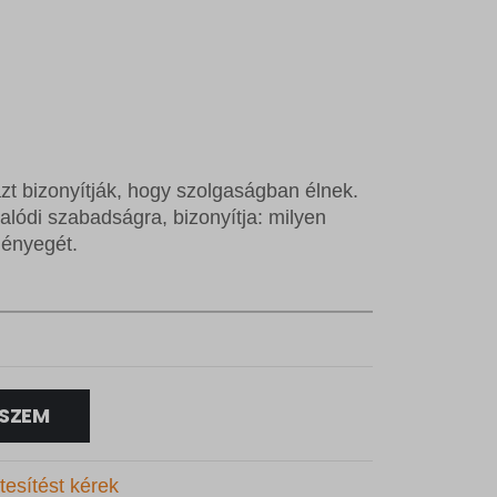
t bizonyítják, hogy szolgaságban élnek.
alódi szabadságra, bizonyítja: milyen
lényegét.
SZEM
tesítést kérek