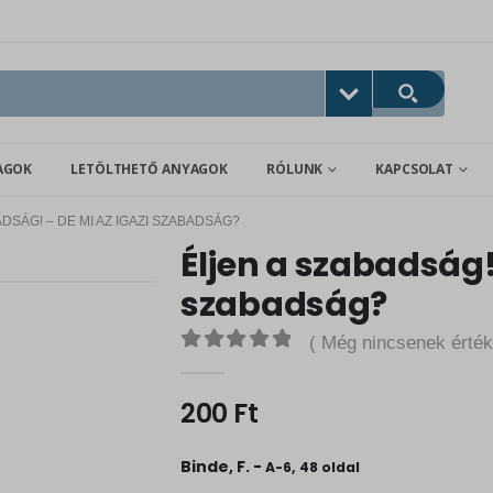
AGOK
LETÖLTHETŐ ANYAGOK
RÓLUNK
KAPCSOLAT
DSÁG! – DE MI AZ IGAZI SZABADSÁG?
Éljen a szabadság! 
szabadság?
( Még nincsenek érték
0
out of 5
200
Ft
Binde, F. -
A-6, 48 oldal