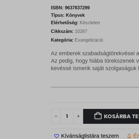
ISBN:
9637837299
Típus:
Könyvek
Elérhetőség:
Készleten
Cikkszám:
10267
Kategória:
Evangelizáció
Az emberek szabadságtörekvései az
Az pedig, hogy hiába törekszenek v
kevéssé ismerik saját szolgaságuk 
KOSÁRBA TE
Kívánságlistára teszem
Ér