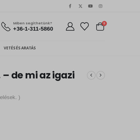
Miben segíthetünk?
0
+36-1-311-5860
VETÉS ÉS ARATÁS
– de mi az igazi
elések. )