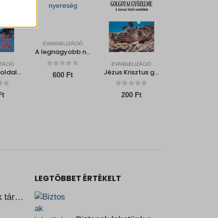
EVANGELIZÁCIÓ
ek nem
A legnagyobb nyereség
ZÁCIÓ
EVANGELIZÁCIÓ
A Győztes oldalán
Jézus Krisztus golgotai győzelme – A kereszt belső szemlélete
0
out of 5
600
Ft
f 5
0
out of 5
Ft
200
Ft
LEGTÖBBET ÉRTÉKELT
Isten ígéreteinek tárháza