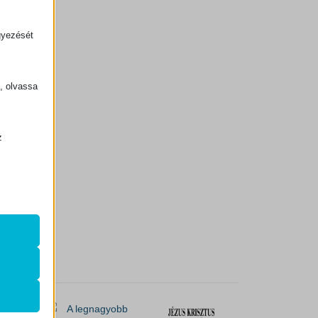
gyezését
k, olvassa
z
.
zek a
k
atba