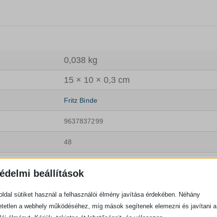
0,038 kg
15 × 10 × 0,3 cm
Fritz Binde
9637837299
48
Könyvek
édelmi beállítások
ldal sütiket használ a felhasználói élmény javítása érdekében. Néhány
tetlen a webhely működéséhez, míg mások segítenek elemezni és javítani a