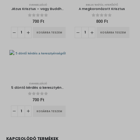
EVANGELIZÁCIÓ
BIBLIAI TANÍTÁS, HITERŐSÍTŐ
Jézus Krisztus – vagy Buddha, Mohamed, hinduizmus
A megkoronázott Krisztus
0
out of 5
0
out of 5
700
Ft
800
Ft
KOSÁRBA TESZEM
KOSÁRBA TESZEM
EVANGELIZÁCIÓ
5 döntő kérdés a keresztyénségről
0
out of 5
700
Ft
KOSÁRBA TESZEM
KAPCSOLÓDÓ TERMÉKEK