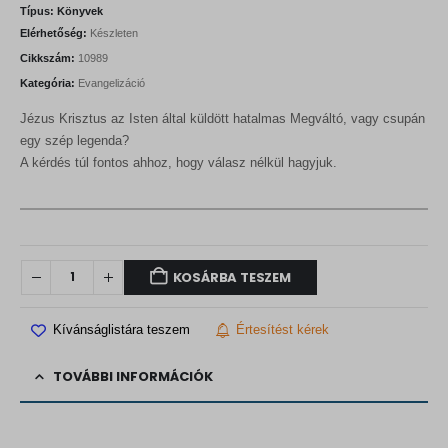
Típus:
Könyvek
Elérhetőség:
Készleten
Cikkszám:
10989
Kategória:
Evangelizáció
Jézus Krisztus az Isten által küldött hatalmas Megváltó, vagy csupán
egy szép legenda?
A kérdés túl fontos ahhoz, hogy válasz nélkül hagyjuk.
KOSÁRBA TESZEM
Kívánságlistára teszem
Értesítést kérek
TOVÁBBI INFORMÁCIÓK