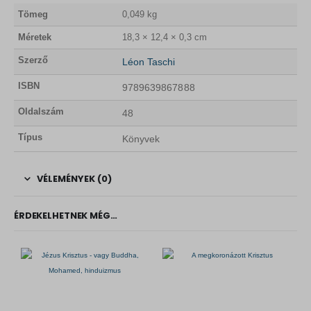
Tömeg
0,049 kg
Méretek
18,3 × 12,4 × 0,3 cm
Szerző
Léon Taschi
ISBN
9789639867888
Oldalszám
48
Típus
Könyvek
VÉLEMÉNYEK (0)
ÉRDEKELHETNEK MÉG…