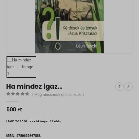
Ha mindez igaz…
( Még nincsenek értékelések. )
0
out of 5
500
Ft
Léon Taschi -
zsebkönyv, 48 oldal
ISBN:
9789639867888