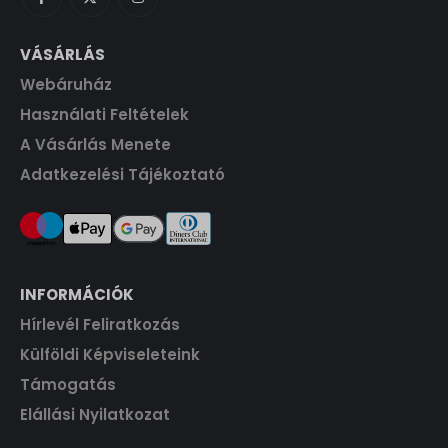
s
1
0
.
:
7
0
F
1
1
t
VÁSÁRLÁS
9
0
F
.
Webáruház
0
t
Használati Feltételek
0
F
.
t
A Vásárlás Menete
F
.
Adatkezelési Tájékoztató
t
.
INFORMÁCIÓK
Hírlevél Feliratkozás
Külföldi Képviseleteink
Támogatás
Elállási Nyilatkozat