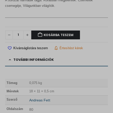
A sorozat harmadik tagja. Korábban megjelentek: Csemeték
csemegéje, Világunkban világítók.
KOSÁRBA TESZEM
Kívánságlistára teszem
Értesítést kérek
TOVÁBBI INFORMÁCIÓK
Tömeg
0,075 kg
Méretek
18 × 11 × 0,5 cm
Szerző
Andreas Fett
Oldalszám
80