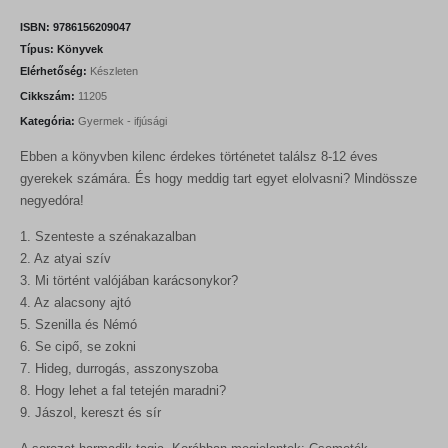
i
e
n
n
ISBN:
9786156209047
a
t
Típus:
Könyvek
l
p
Elérhetőség:
Készleten
p
r
r
i
Cikkszám:
11205
i
c
Kategória:
Gyermek - ifjúsági
c
e
e
i
Ebben a könyvben kilenc érdekes történetet találsz 8-12 éves
w
s
a
:
gyerekek számára. És hogy meddig tart egyet elolvasni? Mindössze
s
1
negyedóra!
:
2
1
6
1. Szenteste a szénakazalban
4
0
2. Az atyai szív
0
0
F
3. Mi történt valójában karácsonykor?
t
4. Az alacsony ajtó
F
.
5. Szenilla és Némó
t
.
6. Se cipő, se zokni
7. Hideg, durrogás, asszonyszoba
8. Hogy lehet a fal tetején maradni?
9. Jászol, kereszt és sír