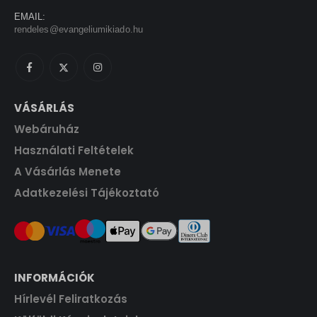
0
F
EMAIL:
t
rendeles@evangeliumikiado.hu
F
.
t
.
VÁSÁRLÁS
Webáruház
Használati Feltételek
A Vásárlás Menete
Adatkezelési Tájékoztató
INFORMÁCIÓK
Hírlevél Feliratkozás