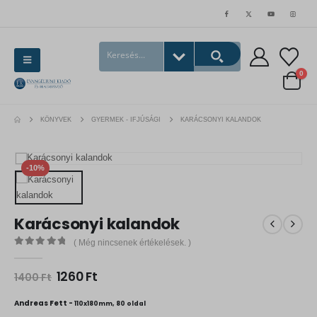
0
KÖNYVEK
GYERMEK - IFJÚSÁGI
KARÁCSONYI KALANDOK
-10%
Karácsonyi kalandok
( Még nincsenek értékelések. )
0
out of 5
O
C
1260
Ft
1400
Ft
r
u
i
r
Andreas Fett -
110x180mm, 80 oldal
g
r