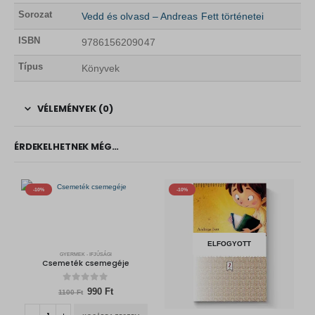
Sorozat
Vedd és olvasd – Andreas Fett történetei
ISBN
9786156209047
Típus
Könyvek
VÉLEMÉNYEK (0)
ÉRDEKELHETNEK MÉG…
-10%
-10%
ELFOGYOTT
GYERMEK - IFJÚSÁGI
Csemeték csemegéje
0
out of 5
O
C
990
Ft
1100
Ft
r
u
i
r