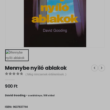
Mennybe nyíló ablakok
( Még nincsenek értékelések. )
0
out of 5
900
Ft
David Gooding -
zsebkönyv, 108 oldal
ISBN:
9637837744