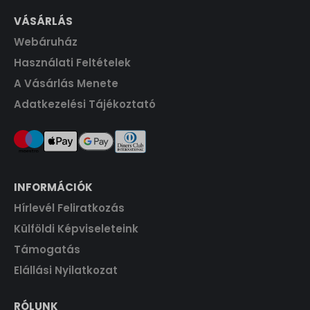
t
1
4
VÁSÁRLÁS
F
.
6
0
t
Webáruház
0
.
0
F
Használati Feltételek
t
A Vásárlás Menete
F
.
Adatkezelési Tájékoztató
t
.
INFORMÁCIÓK
Hírlevél Feliratkozás
Külföldi Képviseleteink
Támogatás
Elállási Nyilatkozat
RÓLUNK