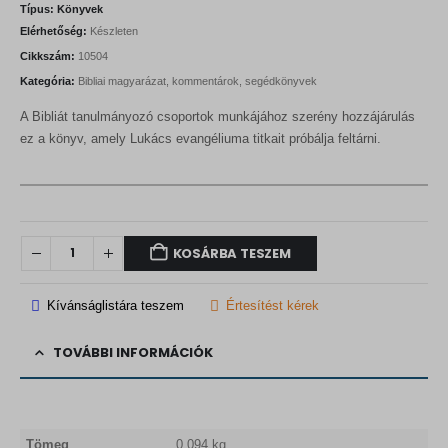
Típus:
Könyvek
Elérhetőség:
Készleten
Cikkszám:
10504
Kategória:
Bibliai magyarázat, kommentárok, segédkönyvek
A Bibliát tanulmányozó csoportok munkájához szerény hozzájárulás
ez a könyv, amely Lukács evangéliuma titkait próbálja feltárni.
KOSÁRBA TESZEM
Kívánságlistára teszem
Értesítést kérek
TOVÁBBI INFORMÁCIÓK
Tömeg
0,094 kg