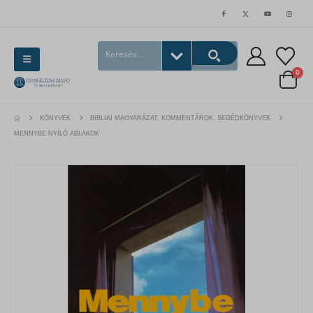
0
KÖNYVEK
BIBLIAI MAGYARÁZAT, KOMMENTÁROK, SEGÉDKÖNYVEK
MENNYBE NYÍLÓ ABLAKOK