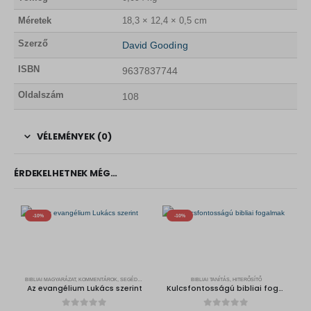
Méretek
18,3 × 12,4 × 0,5 cm
Szerző
David Gooding
ISBN
9637837744
Oldalszám
108
VÉLEMÉNYEK (0)
ÉRDEKELHETNEK MÉG…
-10%
-10%
BIBLIAI MAGYARÁZAT, KOMMENTÁROK, SEGÉDKÖNYVEK
BIBLIAI TANÍTÁS, HITERŐSÍTŐ
Az evangélium Lukács szerint
Kulcsfontosságú bibliai fogalmak