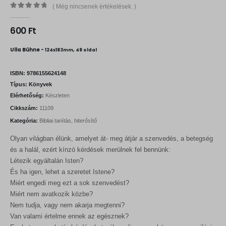
( Még nincsenek értékelések. )
0
out of 5
600
Ft
Ulla Bühne -
124x183mm, 48 oldal
ISBN:
9786155624148
Típus:
Könyvek
Elérhetőség:
Készleten
Cikkszám:
11109
Kategória:
Bibliai tanítás, hiterősítő
Olyan világban élünk, amelyet át- meg átjár a szenvedés, a betegség
és a halál, ezért kínzó kérdések merülnek fel bennünk:
Létezik egyáltalán Isten?
És ha igen, lehet a szeretet Istene?
Miért engedi meg ezt a sok szenvedést?
Miért nem avatkozik közbe?
Nem tudja, vagy nem akarja megtenni?
Van valami értelme ennek az egésznek?