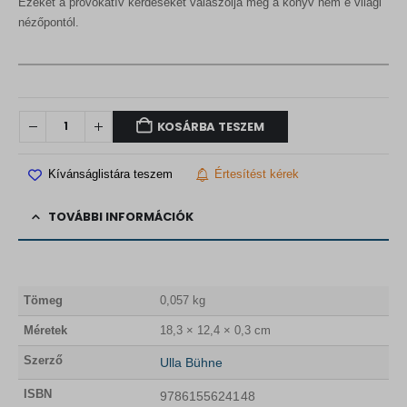
Ezeket a provokatív kérdéseket válaszolja meg a könyv nem e világi
nézőpontól.
KOSÁRBA TESZEM
Kívánságlistára teszem
Értesítést kérek
TOVÁBBI INFORMÁCIÓK
Tömeg
0,057 kg
Méretek
18,3 × 12,4 × 0,3 cm
Szerző
Ulla Bühne
ISBN
9786155624148