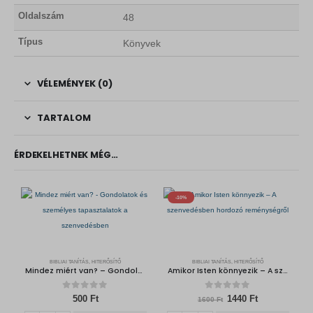
Oldalszám
48
Típus
Könyvek
VÉLEMÉNYEK (0)
TARTALOM
ÉRDEKELHETNEK MÉG…
-10%
BIBLIAI TANÍTÁS, HITERŐSÍTŐ
BIBLIAI TANÍTÁS, HITERŐSÍTŐ
Mindez miért van? – Gondolatok és személyes tapasztalatok a szenvedésben
Amikor Isten könnyezik – A szenvedésben hordozó reménységről
0
out of 5
0
out of 5
O
C
500
Ft
1440
Ft
1600
Ft
r
u